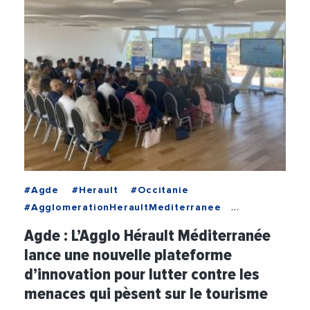
#Agde
#Herault
#Occitanie
#AgglomerationHeraultMediterranee
#BlueInvest
#Commerces
#Eau
Agde : L’Agglo Hérault Méditerranée
#GillesDEttore
#HotellerieRestauration
lance une nouvelle plateforme
#Innovation
#Oenotourisme
#StartUp
d’innovation pour lutter contre les
#Tourisme
#VieDesEntreprises
menaces qui pèsent sur le tourisme