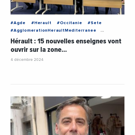
#Agde
#Herault
#Occitanie
#Sete
#AgglomerationHeraultMediterranee
#BlueInvest
#SebastienFrey
Hérault : 15 nouvelles enseignes vont
#StephanePepinBonet
#Urbanisme
ouvrir sur la zone…
#ZoneCommerciale
4 décembre 2024