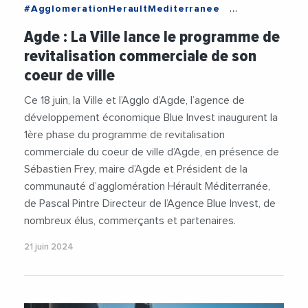
#AgglomerationHeraultMediterranee
#Attractivite
#BlueInvest
#Commercants
Agde : La Ville lance le programme de
#Commerces
#Entreprises
#Logement
revitalisation commerciale de son
#Renovation
#SebastienFrey
#Tourisme
coeur de ville
#Urbanisme
#Videos
Ce 18 juin, la Ville et l’Agglo d’Agde, l’agence de
développement économique Blue Invest inaugurent la
1ère phase du programme de revitalisation
commerciale du coeur de ville d’Agde, en présence de
Sébastien Frey, maire d’Agde et Président de la
communauté d’agglomération Hérault Méditerranée,
de Pascal Pintre Directeur de l’Agence Blue Invest, de
nombreux élus, commerçants et partenaires.
21 juin 2024