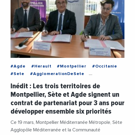
#Agde
#Herault
#Montpellier
#Occitanie
#Sete
#AgglomerationDeSete
#AgglomerationHeraultMediterranee
Inédit : Les trois territoires de
#FrancoisCommeinhes
#GillesDEttore
Montpellier, Sète et Agde signent un
#MetropoleDeMontpellier
#MichaelDelafosse
contrat de partenariat pour 3 ans pour
#SeteAgglopoleMediterranee
développer ensemble six priorités
Ce 19 mars, Montpellier Méditerranée Métropole, Sète
Agglopôle Méditerranée et la Communauté