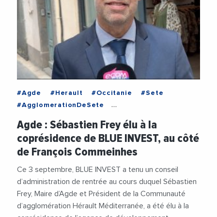
#Agde
#Herault
#Occitanie
#Sete
#AgglomerationDeSete
#AgglomerationHeraultMediterranee
Agde : Sébastien Frey élu à la
#Attractivite
#BlueInvest
coprésidence de BLUE INVEST, au côté
#DeveloppementEconomique
de François Commeinhes
#FrancoisCommeinhes
#SebastienFrey
#SeteAgglopoleMediterranee
Ce 3 septembre, BLUE INVEST a tenu un conseil
d’administration de rentrée au cours duquel Sébastien
Frey, Maire d’Agde et Président de la Communauté
d’agglomération Hérault Méditerranée, a été élu à la