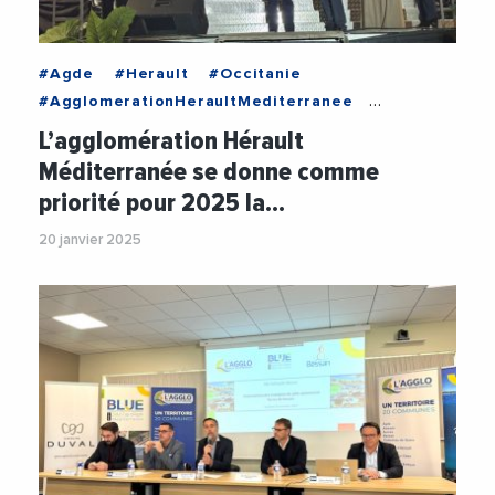
#Agde
#Herault
#Occitanie
#AgglomerationHeraultMediterranee
#Agriculture
#Culture
#Environnement
L’agglomération Hérault
#GillesDEttore
#SebastienFrey
#Tourisme
Méditerranée se donne comme
#Videos
priorité pour 2025 la…
20 janvier 2025