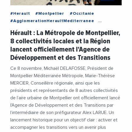
#Herault
#Montpellier
#Occitanie
#AgglomerationHeraultMediterranee
#AlainBarbe
#ClaudeRevel
Hérault : La Métropole de Montpellier,
#CommunauteDeCommunesDuClermontais
8 collectivités locales et la Région
#Decideurs
#Economie
lancent officiellement l'Agence de
#FrancoisCommeinhes
#GrandPicSaintLoup
Développement et des Transitions
#JeanFrancoisSoto
#Lunel
#MarieThereseMercier
Ce 8 novembre, Michaël DELAFOSSE, Président de
#MetropoleDeMontpellier
#MichaelDelafosse
Montpellier Méditerranée Métropole, Marie-Thérèse
#PaysDeLOr
#PierreSoujol
#Politique
MERCIER, Conseillère régionale, ainsi que les
#RegionOccitanie
présidents et représentants de 8 autres collectivités
#SeteAgglopoleMediterranee
de l’aire urbaine de Montpellier ont officiellement lancé
#StephanRossignol
#Videos
l'Agence de Développement et des Transitions par
l’intermédiaire de son préfigurateur Alex LARUE. Un
lancement historique pour un objectif clair : activer et
accompagner les transitions vers un avenir plus