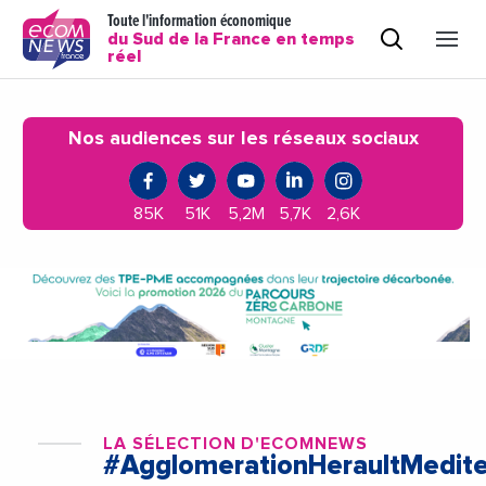
Toute l'information économique
du Sud de la France en temps
réel
Nos audiences sur les réseaux sociaux
85K
51K
5,2M
5,7K
2,6K
LA SÉLECTION D'ECOMNEWS
#AgglomerationHeraultMedit