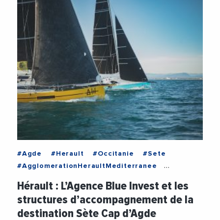
#Agde
#Herault
#Occitanie
#Sete
#AgglomerationHeraultMediterranee
#AidesAuxEntreprises
#BlueInvest
Hérault : L’Agence Blue Invest et les
#CrealiaOccitanie
#Gigamed
#Incubateur
structures d’accompagnement de la
#Innovation
#SeteAgglopoleMediterranee
destination Sète Cap d’Agde
#StartUp
#StephaneMarcel