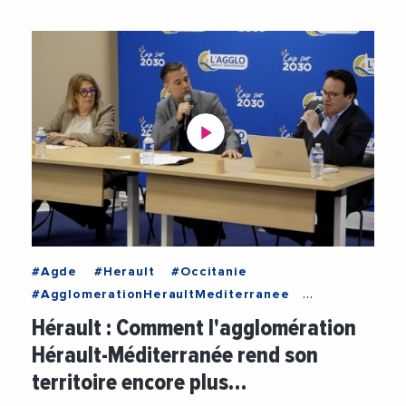
#Agde
#Herault
#Occitanie
#AgglomerationHeraultMediterranee
#Economie
#Emploi
#EmploiFormation
Hérault : Comment l'agglomération
#PascalPintre
#SebastienFrey
#Tourisme
Hérault-Méditerranée rend son
#Videos
territoire encore plus…