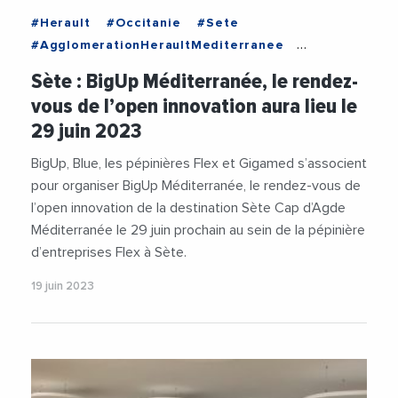
#Herault
#Occitanie
#Sete
#AgglomerationHeraultMediterranee
#BlueInvest
#Entreprises
Sète : BigUp Méditerranée, le rendez-
#FrancoisCommeinhes
#GillesDEttore
vous de l’open innovation aura lieu le
#Innovation
#Mediterranee
#PascalPintre
29 juin 2023
#PME
#SeteAgglopoleMediterranee
#StartUp
BigUp, Blue, les pépinières Flex et Gigamed s’associent
pour organiser BigUp Méditerranée, le rendez-vous de
l’open innovation de la destination Sète Cap d’Agde
Méditerranée le 29 juin prochain au sein de la pépinière
d’entreprises Flex à Sète.
19 juin 2023