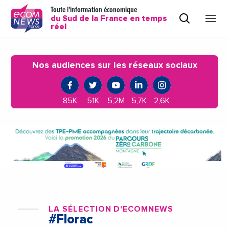
Toute l'information économique
du Sud de la France en temps
réel
Nos audiences sur les réseaux sociaux
85K
51K
5,2M
5,7K
2,6K
LA SÉLECTION D'ECOMNEWS
#Florac