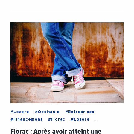
#Lozere
#Occitanie
#Entreprises
#Financement
#Florac
#Lozere
#Occitanie
#VieDesEntreprises
Florac : Après avoir atteint une