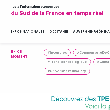
Toute l'information économique
du Sud de la France en temps réel
INFOS NATIONALES
OCCITANIE
AUVERGNE-RHÔNE-A
EN CE
#Incendies
#CommunauteDeCo
MOMENT
#TransitionEcologique
#Clima
#UniversitePaulValery