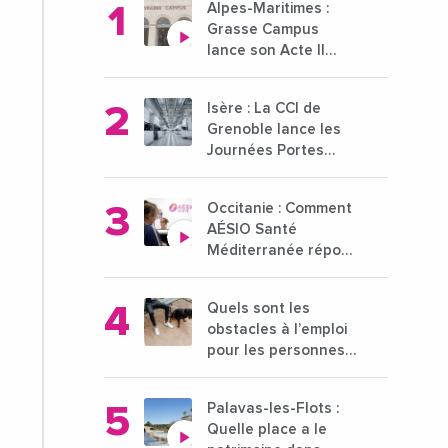
Alpes-Maritimes :
Grasse Campus
lance son Acte II
pour une nouvelle
étape ambitieuse
Isère : La CCI de
pour l'enseignement
Grenoble lance les
supérieur
Journées Portes
Ouvertes des
entreprises du 15 au
Occitanie : Comment
21 octobre 2024
AÉSIO Santé
Méditerranée répond
à la problématique
des déserts
Quels sont les
médicaux ?
obstacles à l’emploi
pour les personnes
déficientes visuelles
?
Palavas-les-Flots :
Quelle place a le