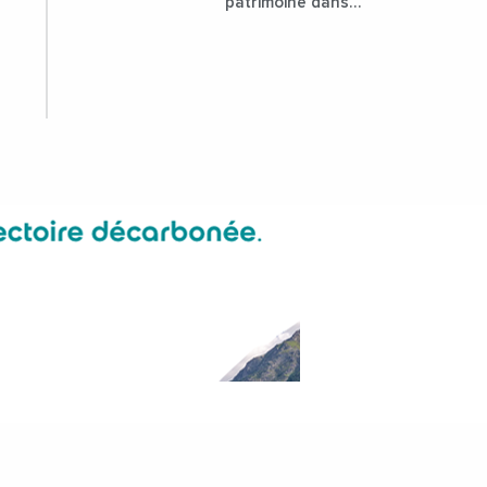
patrimoine dans
l'attractivité de la
ville ?