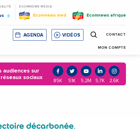
UALITÉ
ECOMNEWS MEDIA
Ecomnews med
Ecomnews afrique
ws
AGENDA
VIDÉOS
CONTACT
E
CORSE
MONACO
CATALOGNE
MON COMPTE
 audiences sur
 réseaux sociaux
85K
51K
5,2M
5,7K
2,6K