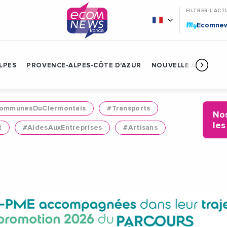
FILTRER L'ACT
My
Ecomne
LPES
PROVENCE-ALPES-CÔTE D'AZUR
NOUVELLE AQUITAIN
mmunesDuClermontais
#Transports
Nos
les
t
#AidesAuxEntreprises
#Artisans