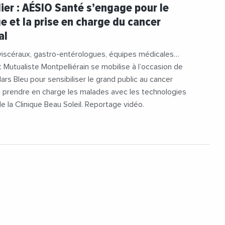
#Depistage
#Imagerie
#MarsBleu
ier : AÉSIO Santé s’engage pour le
#Robot
#Sante
#Technologie
e et la prise en charge du cancer
al
viscéraux, gastro-entérologues, équipes médicales…
ut Mutualiste Montpelliérain se mobilise à l’occasion de
Mars Bleu pour sensibiliser le grand public au cancer
t prendre en charge les malades avec les technologies
e la Clinique Beau Soleil. Reportage vidéo.