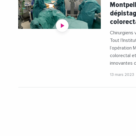
#Clinique
Montpell
#Medecine
dépistag
#Videos
colorect
Chirurgiens 
Tout l’Instit
l’opération 
colorectal e
innovantes d
13 mars 2023