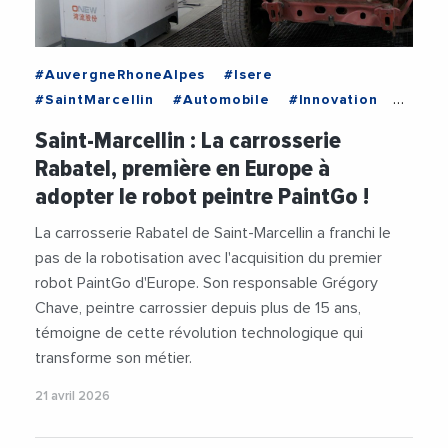
#AuvergneRhoneAlpes
#Isere
#SaintMarcellin
#Automobile
#Innovation
#IntelligenceArtificielle
#Robot
Saint-Marcellin : La carrosserie
#Robotique
#Videos
#VieDesEntreprises
Rabatel, première en Europe à
adopter le robot peintre PaintGo !
La carrosserie Rabatel de Saint-Marcellin a franchi le
pas de la robotisation avec l'acquisition du premier
robot PaintGo d'Europe. Son responsable Grégory
Chave, peintre carrossier depuis plus de 15 ans,
témoigne de cette révolution technologique qui
transforme son métier.
21 avril 2026