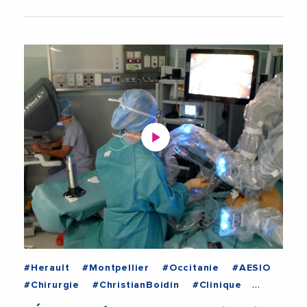
#Herault
#Montpellier
#Occitanie
#AESIO
#Chirurgie
#ChristianBoidin
#Clinique
#Medecine
#Robot
#Sante
#Technologie