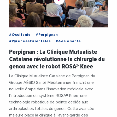
#Occitanie
#Perpignan
#PyreneesOrientales
#AesioSante
#Clinique
#Innovation
#JeanMarcGaffard
Perpignan : La Clinique Mutualiste
#Medecine
#Medtech
#Robot
#Sante
Catalane révolutionne la chirurgie du
#Technologie
#Videos
genou avec le robot ROSA® Knee
La Clinique Mutualiste Catalane de Perpignan du
Groupe AÉSIO Santé Méditerranée franchit une
nouvelle étape dans l'innovation médicale avec
l'introduction du système ROSA® Knee, une
technologie robotique de pointe dédiée aux
arthroplasties totales du genou. Cette avancée
majeure place la clinique à l'avant-garde des