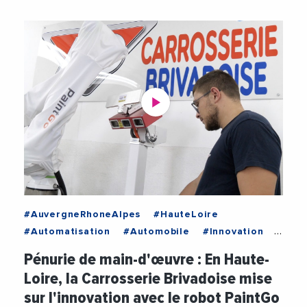
#AuvergneRhoneAlpes
#HauteLoire
#Automatisation
#Automobile
#Innovation
#Robot
#Robotique
#Videos
Pénurie de main-d'œuvre : En Haute-
#VieDesEntreprises
Loire, la Carrosserie Brivadoise mise
sur l'innovation avec le robot PaintGo