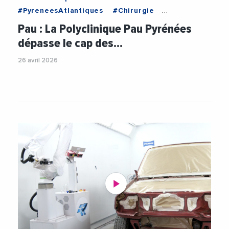
#PyreneesAtlantiques
#Chirurgie
#Innovation
#Medical
Pau : La Polyclinique Pau Pyrénées
#PolycliniquePauPyrenees
#Robot
#Sante
dépasse le cap des…
26 avril 2026