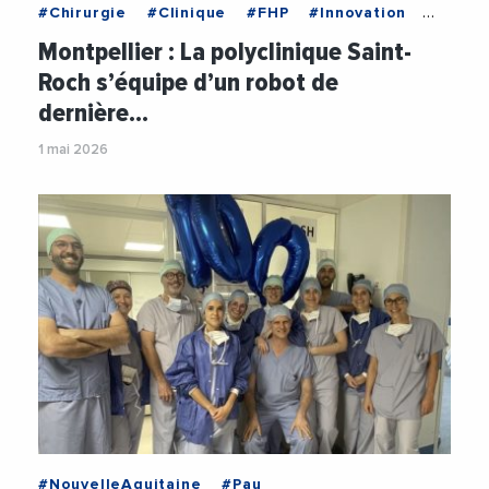
#Chirurgie
#Clinique
#FHP
#Innovation
#Robot
#Robotique
#Sante
Montpellier : La polyclinique Saint-
Roch s’équipe d’un robot de
dernière…
1 mai 2026
#NouvelleAquitaine
#Pau