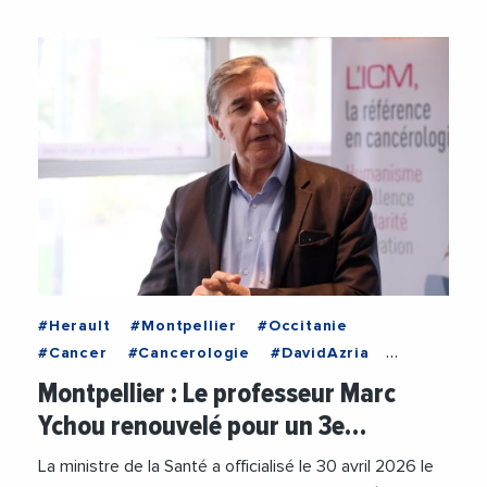
#Herault
#Montpellier
#Occitanie
#Cancer
#Cancerologie
#DavidAzria
#Innovation
#InstitutDuCancerDeMontpellier
Montpellier : Le professeur Marc
#IRCM
#MarcYchou
#Recherche
Ychou renouvelé pour un 3e…
#RechercheMedicale
#Robot
#Sante
La ministre de la Santé a officialisé le 30 avril 2026 le