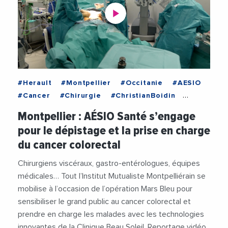
#Herault
#Montpellier
#Occitanie
#AESIO
#Cancer
#Chirurgie
#ChristianBoidin
#Clinique
#Depistage
#Imagerie
Montpellier : AÉSIO Santé s’engage
#MarsBleu
#Medecine
#Robot
#Sante
pour le dépistage et la prise en charge
#Technologie
#Videos
du cancer colorectal
Chirurgiens viscéraux, gastro-entérologues, équipes
médicales… Tout l’Institut Mutualiste Montpelliérain se
mobilise à l’occasion de l’opération Mars Bleu pour
sensibiliser le grand public au cancer colorectal et
prendre en charge les malades avec les technologies
innovantes de la Clinique Beau Soleil. Reportage vidéo.