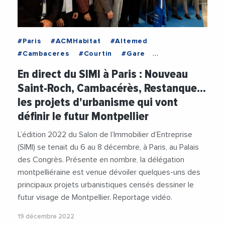
#Paris
#ACMHabitat
#Altemed
#Cambaceres
#Courtin
#Gare
#Immobilier
#LaRestanque
#Logement
En direct du SIMI à Paris : Nouveau
#MichaelDelafosse
#MIN
#Montpellier
Saint-Roch, Cambacérès, Restanque...
#Occitanie
#PalaisDesCongres
#SA3M
les projets d'urbanisme qui vont
#SaintRoch
#Salon
#SERM
#SIMI
définir le futur Montpellier
#Taillandier
#Urbanisme
#Videos
#ZAC
L’édition 2022 du Salon de l’Immobilier d’Entreprise
(SIMI) se tenait du 6 au 8 décembre, à Paris, au Palais
des Congrès. Présente en nombre, la délégation
montpelliéraine est venue dévoiler quelques-uns des
principaux projets urbanistiques censés dessiner le
futur visage de Montpellier. Reportage vidéo.
19 décembre 2022