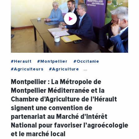
#Herault
#Montpellier
#Occitanie
#Agriculteurs
#Agriculture
#Agroalimentaire
#Alimentaire
Montpellier : La Métropole de
#Alimentation
#ChambreAgriculteurHerault
Montpellier Méditerranée et la
#Economie
#Emploi
#Environnement
Chambre d’Agriculture de l’Hérault
#MichaelDelafosse
#MIN
#Partenariat
signent une convention de
#Videos
partenariat au Marché d'Intérêt
National pour favoriser l’agroécologie
et le marché local