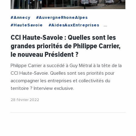
#Annecy
#AuvergneRhoneAlpes
#HauteSavoie
#AidesAuxEntreprises
#Annecy
#AuvergneRhoneAlpes
CCI Haute-Savoie : Quelles sont les
#CCIHauteSavoie
#Entreprises
grandes priorités de Philippe Carrier,
#HauteSavoie
#Institutions
#PhilippeCarrier
le nouveau Président ?
Philippe Carrier a succédé à Guy Métral à la tête de la
CCI Haute-Savoie. Quelles sont ses priorités pour
accompagner les entreprises et collectivités du
territoire ? Interview exclusive.
28 février 2022