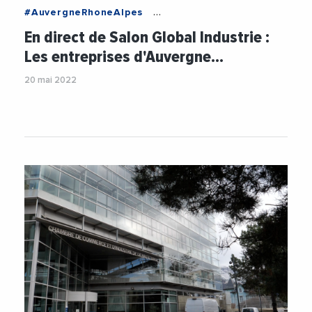
#AuvergneRhoneAlpes
#CCIAuvergneRhoneAlpes
#CCIHauteSavoie
En direct de Salon Global Industrie :
#Entreprises
#HauteSavoie
#Industrie
Les entreprises d'Auvergne…
#Innovation
#Numerique
#PhilippeCarrier
20 mai 2022
#PME
#RegionAuvergneRhoneAlpes
#Salon
#TPE
#Videos