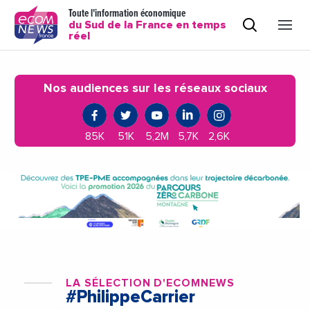
Toute l'information économique
du Sud de la France en temps
réel
Nos audiences sur les réseaux sociaux
85K
51K
5,2M
5,7K
2,6K
LA SÉLECTION D'ECOMNEWS
#PhilippeCarrier