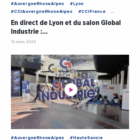
#AuvergneRhoneAlpes
#Lyon
#CCIAuvergneRhoneAlpes
#CCIFrance
#CCIHauteSavoie
#Industrie
En direct de Lyon et du salon Global
#LaurentWauquiez
#PhilippeCarrier
Industrie :…
#PhilippeGuerand
10 mars 2023
#RegionAuvergneRhoneAlpes
#Salon
#StephaniePernod
#Videos
#AuvergneRhoneAlpes
#HauteSavoie