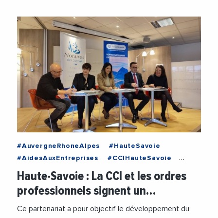
#AuvergneRhoneAlpes
#HauteSavoie
#AidesAuxEntreprises
#CCIHauteSavoie
#Cooperation
#OrdreDesExpertsComptables
Haute-Savoie : La CCI et les ordres
#PhilippeCarrier
professionnels signent un…
Ce partenariat a pour objectif le développement du