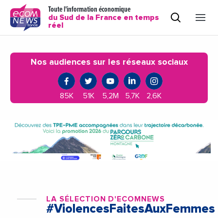
Toute l'information économique
du Sud de la France en temps
réel
Nos audiences sur les réseaux sociaux
85K
51K
5,2M
5,7K
2,6K
LA SÉLECTION D'ECOMNEWS
#ViolencesFaitesAuxFemmes