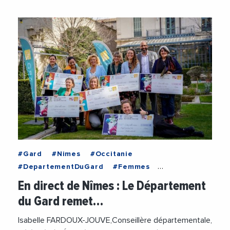
#Gard
#Nimes
#Occitanie
#DepartementDuGard
#Femmes
#FrancoiseLaurentPerrigot
En direct de Nîmes : Le Département
#JourneeDeLaFemme
du Gard remet…
#ViolencesFaitesAuxFemmes
Isabelle FARDOUX-JOUVE,Conseillère départementale,