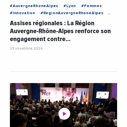
#AuvergneRhoneAlpes
#Lyon
#Femmes
#Innovation
#RegionAuvergneRhoneAlpes
#SandrineChaix
#Securite
#Solidarite
Assises régionales : La Région
#Videos
#ViolencesFaitesAuxFemmes
Auvergne-Rhône-Alpes renforce son
engagement contre…
29 novembre 2024