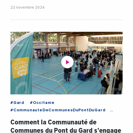
22 novembre 2024
#Gard
#Occitanie
#CommunauteDeCommunesDuPontDuGard
#EgaliteHommeFemme
#Femmes
Comment la Communauté de
#PontDuGard
#Videos
Communes du Pont du Gard s’engage
#ViolencesFaitesAuxFemmes