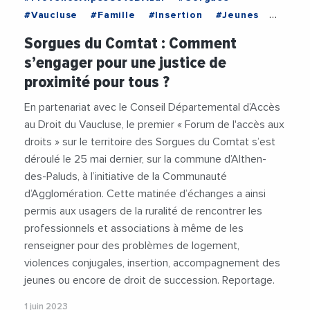
#Vaucluse
#Famille
#Insertion
#Jeunes
#Justice
#Ruralite
#Social
Sorgues du Comtat : Comment
#SorguesDuComtat
#Travail
#Videos
s’engager pour une justice de
#ViolencesFaitesAuxFemmes
proximité pour tous ?
En partenariat avec le Conseil Départemental d’Accès
au Droit du Vaucluse, le premier « Forum de l'accès aux
droits » sur le territoire des Sorgues du Comtat s’est
déroulé le 25 mai dernier, sur la commune d’Althen-
des-Paluds, à l’initiative de la Communauté
d’Agglomération. Cette matinée d’échanges a ainsi
permis aux usagers de la ruralité de rencontrer les
professionnels et associations à même de les
renseigner pour des problèmes de logement,
violences conjugales, insertion, accompagnement des
jeunes ou encore de droit de succession. Reportage.
1 juin 2023