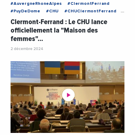
#AuvergneRhoneAlpes
#ClermontFerrand
#PuyDeDome
#CHU
#CHUClermontFerrand
#ClermontMetropole
#Femmes
Clermont-Ferrand : Le CHU lance
#MairieDeClermontFerrand
#OlivierBianchi
officiellement la "Maison des
#Sante
#ViolencesFaitesAuxFemmes
femmes"…
2 décembre 2024