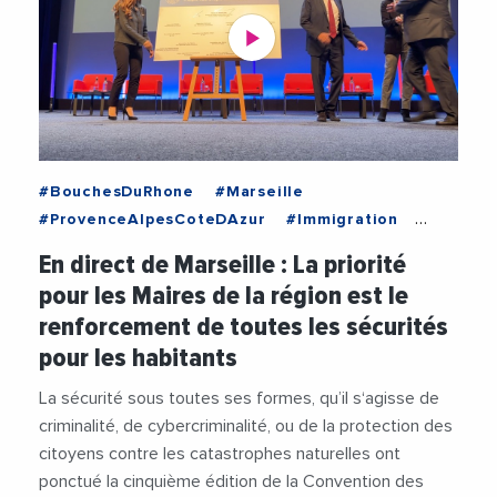
#BouchesDuRhone
#Marseille
#ProvenceAlpesCoteDAzur
#Immigration
#Incendies
#Migrants
#Police
En direct de Marseille : La priorité
#RegionSudProvenceAlpesCoteDAzur
pour les Maires de la région est le
#RenaudMuselier
#Securite
#Videos
renforcement de toutes les sécurités
#ViolencesFaitesAuxFemmes
pour les habitants
La sécurité sous toutes ses formes, qu’il s‘agisse de
criminalité, de cybercriminalité, ou de la protection des
citoyens contre les catastrophes naturelles ont
ponctué la cinquième édition de la Convention des