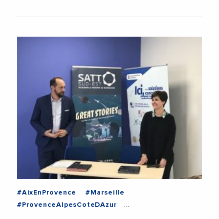
#AixEnProvence
#Marseille
#ProvenceAlpesCoteDAzur
#CCIAixMarseilleProvence
#Economie