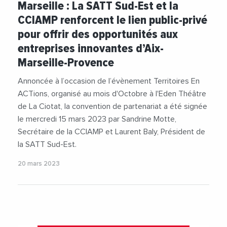
Marseille : La SATT Sud-Est et la
#Entreprises
#Innovation
#JeanLucChauvin
CCIAMP renforcent le lien public-privé
#SATT
#Technologie
pour offrir des opportunités aux
entreprises innovantes d’Aix-
Marseille-Provence
Annoncée à l’occasion de l’évènement Territoires En
ACTions, organisé au mois d'Octobre à l'Eden Théâtre
de La Ciotat, la convention de partenariat a été signée
le mercredi 15 mars 2023 par Sandrine Motte,
Secrétaire de la CCIAMP et Laurent Baly, Président de
la SATT Sud-Est.
20 mars 2023