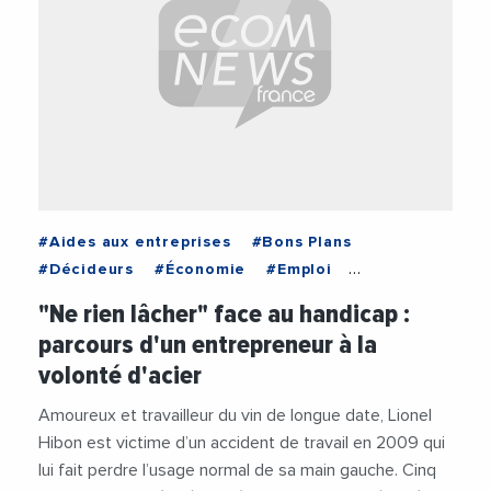
#Aides aux entreprises
#Bons Plans
#Décideurs
#Économie
#Emploi
#Emploi-Formation
#Entreprises
"Ne rien lâcher" face au handicap :
#Institutions
#Occitanie
#Vie des entreprises
parcours d'un entrepreneur à la
volonté d'acier
Amoureux et travailleur du vin de longue date, Lionel
Hibon est victime d’un accident de travail en 2009 qui
lui fait perdre l’usage normal de sa main gauche. Cinq