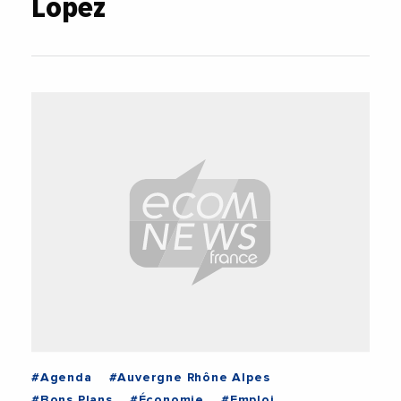
Lopez
#Agenda
#Auvergne Rhône Alpes
#Bons Plans
#Économie
#Emploi