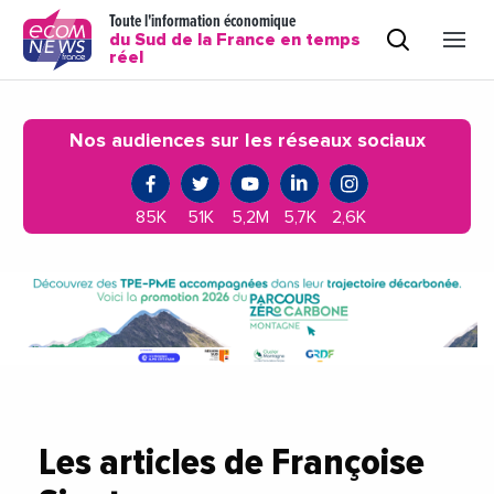
Toute l'information économique
du Sud de la France en temps
réel
Nos audiences sur les réseaux sociaux
85K
51K
5,2M
5,7K
2,6K
Les articles de Françoise