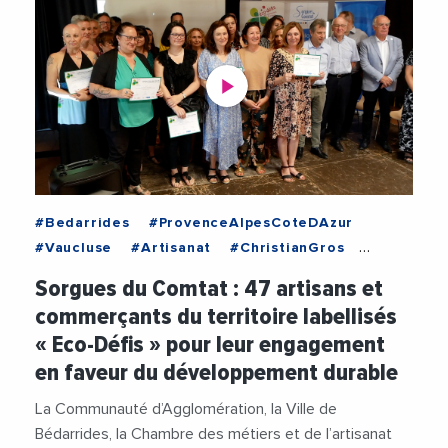
#Bedarrides
#ProvenceAlpesCoteDAzur
#Vaucluse
#Artisanat
#ChristianGros
#Commerces
#DeveloppementDurable
Sorgues du Comtat : 47 artisans et
#Entreprises
#Environnement
commerçants du territoire labellisés
#SorguesDuComtat
#Videos
« Eco-Défis » pour leur engagement
en faveur du développement durable
La Communauté d’Agglomération, la Ville de
Bédarrides, la Chambre des métiers et de l’artisanat