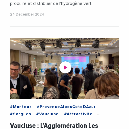
produire et distribuer de l'hydrogène vert.
24 December 2024
#Monteux
#ProvenceAlpesCoteDAzur
#Sorgues
#Vaucluse
#Attractivite
#Carbone
#ChristianGros
Vaucluse : L’Agglomération Les
#DeveloppementDurable