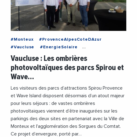
#Monteux
#ProvenceAlpesCoteDAzur
#Vaucluse
#EnergieSolaire
#EnergiesRenouvelables
#Loisirs
Vaucluse : Les ombrières
#ParcsDAttractions
#Photovoltaique
photovoltaïques des parcs Spirou et
#SorguesDuComtat
#StephaneGarcia
Wave…
#Tourisme
#TransitionEcologique
#TransitionEnergetique
Les visiteurs des parcs d’attractions Spirou Provence
et Wave Island disposent désormais d’un atout majeur
pour leurs séjours : de vastes ombrières
photovoltaïques viennent d’être inaugurées sur les
parkings des deux sites en partenariat avec la Ville de
Monteux et l'agglomération des Sorgues du Comtat.
Ce projet d’envergure, porté par…