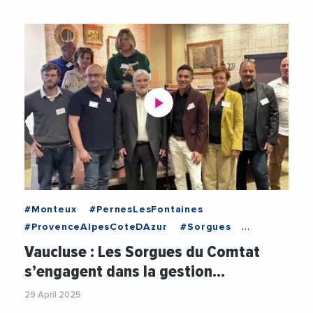
#Monteux
#PernesLesFontaines
#ProvenceAlpesCoteDAzur
#Sorgues
#Vaucluse
#Agriculture
#Attractivite
Vaucluse : Les Sorgues du Comtat
#Biodechets
#ChristianGros
#Clinique
s’engagent dans la gestion…
#Ecologie
#Industrie
#Recyclage
29 April 2025
#SorguesDuComtat
#TransitionEcologique