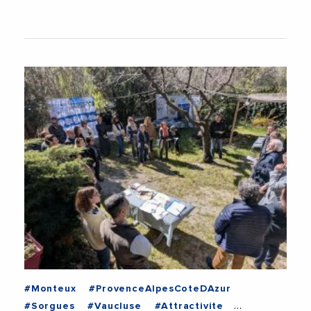
#Videos
#Monteux
#ProvenceAlpesCoteDAzur
#Sorgues
#Vaucluse
#Attractivite