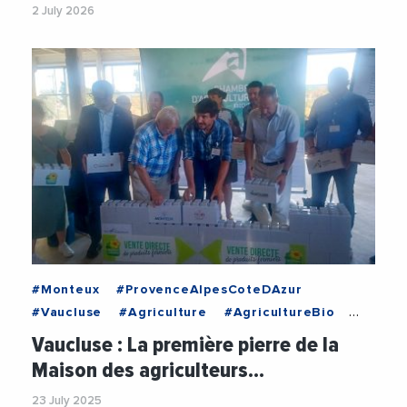
2 July 2026
#Monteux
#ProvenceAlpesCoteDAzur
#Vaucluse
#Agriculture
#AgricultureBio
#Bio
#ChristianGros
Vaucluse : La première pierre de la
#DepartementVaucluse
#SorguesDuComtat
Maison des agriculteurs…
23 July 2025