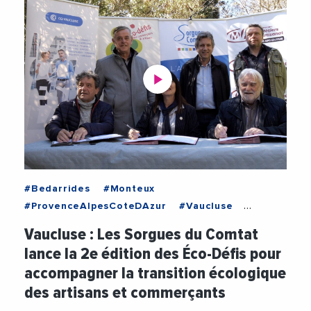
#Bedarrides
#Monteux
#ProvenceAlpesCoteDAzur
#Vaucluse
#CCIVaucluse
#ChristianGros
#CMAPACA
Vaucluse : Les Sorgues du Comtat
#Commerces
#Ecologie
#Economie
lance la 2e édition des Éco-Défis pour
#Environnement
#SorguesDuComtat
#Videos
accompagner la transition écologique
des artisans et commerçants