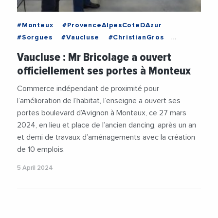
#Monteux
#ProvenceAlpesCoteDAzur
#Sorgues
#Vaucluse
#ChristianGros
#PhilippeDeDapper
#SorguesDuComtat
Vaucluse : Mr Bricolage a ouvert
#VieDesEntreprises
officiellement ses portes à Monteux
Commerce indépendant de proximité pour
l’amélioration de l’habitat, l’enseigne a ouvert ses
portes boulevard d’Avignon à Monteux, ce 27 mars
2024, en lieu et place de l’ancien dancing, après un an
et demi de travaux d’aménagements avec la création
de 10 emplois.
5 April 2024