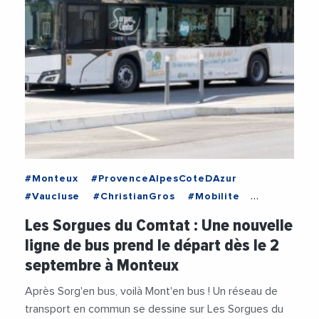
#Monteux
#ProvenceAlpesCoteDAzur
#Vaucluse
#ChristianGros
#Mobilite
#SorguesDuComtat
#TransitionEcologique
Les Sorgues du Comtat : Une nouvelle
#Transports
ligne de bus prend le départ dès le 2
septembre à Monteux
Après Sorg'en bus, voilà Mont'en bus ! Un réseau de
transport en commun se dessine sur Les Sorgues du