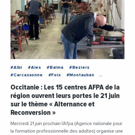
#Albi
#Ales
#Balma
#Beziers
#Carcassonne
#Foix
#Montauban
#Montpellier
#Nimes
#Occitanie
#Pamiers
Occitanie : Les 15 centres AFPA de la
#Perpignan
#Rivesaltes
#Rodez
région ouvrent leurs portes le 21 juin
#SaintChelyDApcher
#SaintJeanDeVedas
sur le thème « Alternance et
#Tarbes
#Toulouse
#Afpa
#AFPAOccitanie
Reconversion »
#AlainMahe
#Alternance
#Apprentissage
#DemandeursDEmploi
#Emploi
Mercredi 21 juin prochain l’Afpa (Agence nationale pour
#EmploiFormation
#Formation
la formation professionnelle des adultes) organise une