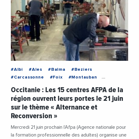
#Albi
#Ales
#Balma
#Beziers
#Carcassonne
#Foix
#Montauban
#Montpellier
#Nimes
#Occitanie
#Pamiers
Occitanie : Les 15 centres AFPA de la
#Perpignan
#Rivesaltes
#Rodez
région ouvrent leurs portes le 21 juin
#SaintChelyDApcher
#SaintJeanDeVedas
sur le thème « Alternance et
#Tarbes
#Toulouse
#Afpa
#AFPAOccitanie
Reconversion »
#AlainMahe
#Alternance
#Apprentissage
#DemandeursDEmploi
#Emploi
Mercredi 21 juin prochain l’Afpa (Agence nationale pour
#EmploiFormation
#Formation
la formation professionnelle des adultes) organise une