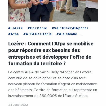
#Lozere
#Occitanie
#SaintChelyDApcher
#Afpa
#AFPAOccitanie
#AlainMahe
#Apprentissage
#DemandeursDEmploi
Lozère : Comment l'Afpa se mobilise
#EmploiFormation
#Insertion
#Lozere
pour répondre aux besoins des
#Occitanie
#Prefecture
entreprises et développer l'offre de
#SaintChelyDApcher
#Videos
formation du territoire ?
Le centre AFPA de Saint-Chély d’Apcher, en Lozère
continue de se développer et se dote d’un tout
nouveau plateau de formation d’agent en maintenance
des bâtiments. Ce site de formation qui représente un
investissement de 360 000€ de l’État a été inau
24 June 2022