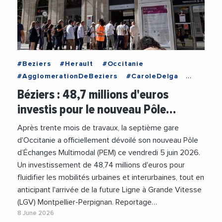
#Beziers
#Herault
#Occitanie
#AgglomerationDeBeziers
#CaroleDelga
#MairieDeBeziers
#Mobilite
Béziers : 48,7 millions d'euros
#RegionOccitanie
#RobertMenard
#SNCF
investis pour le nouveau Pôle…
#Train
#Transports
#Videos
Après trente mois de travaux, la septième gare
d'Occitanie a officiellement dévoilé son nouveau Pôle
d’Échanges Multimodal (PEM) ce vendredi 5 juin 2026.
Un investissement de 48,74 millions d'euros pour
fluidifier les mobilités urbaines et interurbaines, tout en
anticipant l'arrivée de la future Ligne à Grande Vitesse
(LGV) Montpellier-Perpignan. Reportage…
8 June 2026