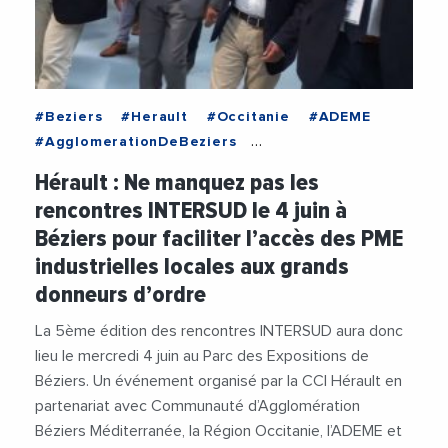
#Beziers
#Herault
#Occitanie
#ADEME
#AgglomerationDeBeziers
#AidesAuxEntreprises
#AndreDeljarry
#CCI
Hérault : Ne manquez pas les
#CCIHerault
#Entrepreneuriat
rencontres INTERSUD le 4 juin à
#Entrepreneurs
#MairieDeBeziers
#PME
Béziers pour faciliter l’accès des PME
#RegionOccitanie
#RobertMenard
#Salon
industrielles locales aux grands
#SalonInterSud
#TPE
#UIMMOccitanie
donneurs d’ordre
La 5ème édition des rencontres INTERSUD aura donc
lieu le mercredi 4 juin au Parc des Expositions de
Béziers. Un événement organisé par la CCI Hérault en
partenariat avec Communauté d’Agglomération
Béziers Méditerranée, la Région Occitanie, l’ADEME et