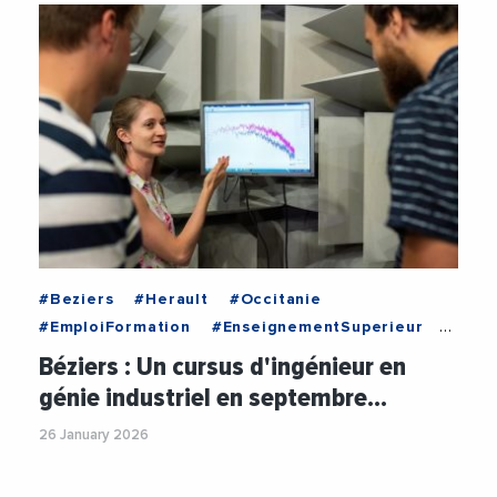
#Beziers
#Herault
#Occitanie
#EmploiFormation
#EnseignementSuperieur
#FormationProfessionnelle
#Innovation
Béziers : Un cursus d'ingénieur en
#PhilippeAuge
#PolytechBeziers
génie industriel en septembre…
#Recherche
#Universite
26 January 2026
#UniversiteDeMontpellier