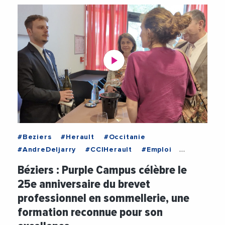
#Beziers
#Herault
#Occitanie
#AndreDeljarry
#CCIHerault
#Emploi
#Formation
#FormationProfessionnelle
Béziers : Purple Campus célèbre le
#PurpleCampus
#RegionOccitanie
#Videos
25e anniversaire du brevet
#VitiVinicole
#Viticulture
professionnel en sommellerie, une
formation reconnue pour son