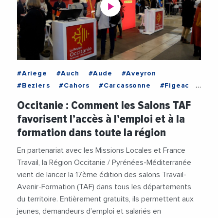
#Ariege
#Auch
#Aude
#Aveyron
#Beziers
#Cahors
#Carcassonne
#Figeac
#Gard
#Gers
#HauteGaronne
Occitanie : Comment les Salons TAF
#HautesPyrenees
#Herault
#Lot
#Lozere
favorisent l’accès à l’emploi et à la
#Mende
#Millau
#Montauban
#Montpellier
formation dans toute la région
#Nimes
#Occitanie
#Rodez
#Tarbes
#TarnEtGaronne
#Toulouse
#CMAHerault
En partenariat avec les Missions Locales et France
#DepartementDeLaLozere
#EmploiFormation
Travail, la Région Occitanie / Pyrénées-Méditerranée
#Entreprises
#FranceTravailOccitanie
vient de lancer la 17ème édition des salons Travail-
#KeyceAcademy
#MissionLocaleJeunes
Avenir-Formation (TAF) dans tous les départements
#RegionOccitanie1
#SalonTAF
#UIMMLR
du territoire. Entièrement gratuits, ils permettent aux
#Videos
jeunes, demandeurs d’emploi et salariés en