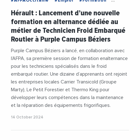
#AFPAOccitanie
#Emploi
#Formation
#FormationProfessionnelle
#Insertion
Hérault : Lancement d’une nouvelle
#PurpleCampus
formation en alternance dédiée au
métier de Technicien Froid Embarqué
Routier à Purple Campus Béziers
Purple Campus Béziers a lancé, en collaboration avec
l’AFPA, sa première session de formation enalternance
pour les techniciens spécialisés dans le froid
embarqué routier. Une dizaine d’apprenants ont rejoint
les entreprises locales Carrier Transicold (Groupe
Marty), Le Petit Forestier et Thermo King pour
développer leurs compétences dans la maintenance
et la réparation des équipements frigorifiques.
14 October 2024