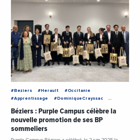
#Beziers
#Herault
#Occitanie
#Apprentissage
#DominiqueCrayssac
#EmploiFormation
#Formation
Béziers : Purple Campus célèbre la
#FormationProfessionnelle
nouvelle promotion de ses BP
#HotellerieRestauration
#PurpleCampus
sommeliers
#Sommellerie
#Vin
Purple Campus Béziers a célébré, le 2 juin 2025 le