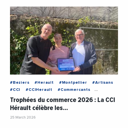
#Beziers
#Herault
#Montpellier
#Artisans
#CCI
#CCIHerault
#Commercants
#Commerces
#Entrepreneuriat
Trophées du commerce 2026 : La CCI
#Entrepreneurs
#Entreprises
#Restaurant
Hérault célèbre les…
#TropheesDuCommerce
25 March 2026