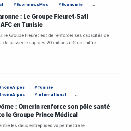
al
#EcomnewsMed
#Economie
es
#Occitanie
#Toulouse
#Tunisie
ronne : Le Groupe Fleuret-Sati
reprises
 AFC en Tunisie
our le Groupe Fleuret est de renforcer ses capacités de
t de passer le cap des 20 millions d'€ de chiffre
RhoneAlpes
#Tunisie
RhoneAlpes
#International
me
#Sante
#Tunisie
#VieDesEntreprises
ôme : Omerin renforce son pôle santé
te le Groupe Prince Médical
entre les deux entreprises va permettre le