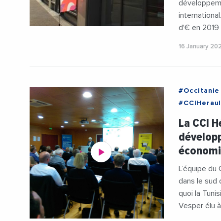
développeme
international
d'€ en 2019 
16 January 20
#Occitanie
#CCIHeraul
#Internatio
La CCI H
développ
économ
L’équipe du 
dans le sud 
quoi la Tuni
Vesper élu à