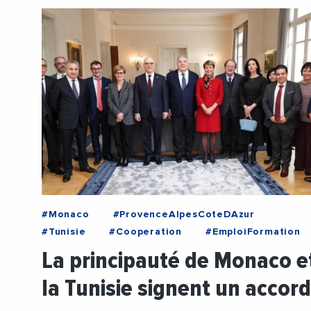
#Monaco
#ProvenceAlpesCoteDAzur
#Tunisie
#Cooperation
#EmploiFormation
#FormationProfessionnelle
La principauté de Monaco e
#PrincipauteDeMonaco
#Social
la Tunisie signent un accor