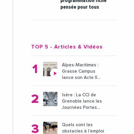
programmation riche
pensée pour tous
TOP 5
- Articles & Vidéos
Alpes-Maritimes :
Grasse Campus
lance son Acte II
pour une nouvelle
étape ambitieuse
Isère : La CCI de
pour l'enseignement
Grenoble lance les
supérieur
Journées Portes
Ouvertes des
entreprises du 15 au
Quels sont les
21 octobre 2024
obstacles à l’emploi