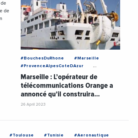
 de
xe de
on
#BouchesDuRhone
#Marseille
#ProvenceAlpesCoteDAzur
#Tunisie
#EcomnewsMed
Marseille : L’opérateur de
#Economie
#Fibre
#Innovation
télécommunications Orange a
#Maritime
#Orange
annoncé qu’il construira…
#Partenariat
#Telecom
#VieDesEntreprises
26 April 2023
#Toulouse
#Tunisie
#Aeronautique