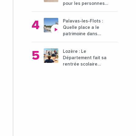
pour les personnes
déficientes visuelles
?
Palavas-les-Flots :
Quelle place a le
patrimoine dans
l'attractivité de la
ville ?
Lozère : Le
Département fait sa
rentrée scolaire
dans les collèges
lozériens