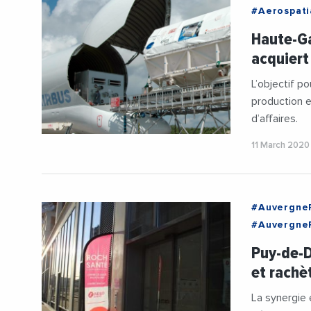
#Aerospati
#Entrepris
Haute-Ga
#VieDesEnt
acquiert
L’objectif p
production e
d’affaires.
11 March 2020
#Auvergne
#Auvergne
#PuyDeDo
Puy-de-D
et rachè
La synergie 