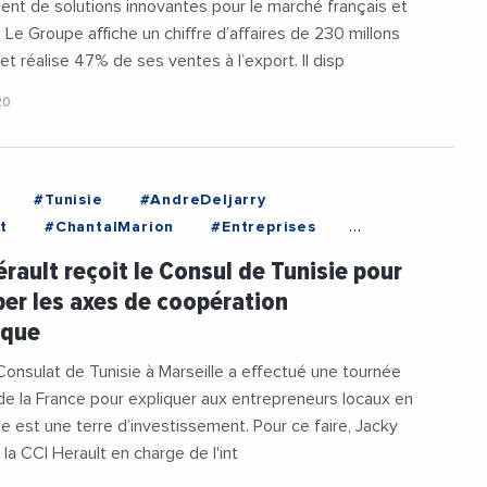
nt de solutions innovantes pour le marché français et
. Le Groupe affiche un chiffre d’affaires de 230 millons
et réalise 47% de ses ventes à l’export. Il disp
20
#Tunisie
#AndreDeljarry
t
#ChantalMarion
#Entreprises
nal
#Occitanie
#Tunisie
#Videos
érault reçoit le Consul de Tunisie pour
er les axes de coopération
ique
Consulat de Tunisie à Marseille a effectué une tournée
de la France pour expliquer aux entrepreneurs locaux en
sie est une terre d’investissement. Pour ce faire, Jacky
 la CCI Herault en charge de l'int