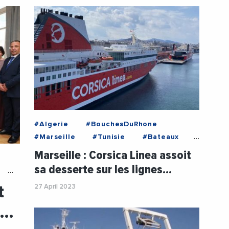
#Algerie
#BouchesDuRhone
#Marseille
#Tunisie
#Bateaux
#EcomnewsMed
#Entreprises
Marseille : Corsica Linea assoit
#Tourisme
#VieDesEntreprises
sa desserte sur les lignes…
t
27 April 2023
d…