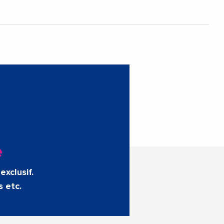
e
exclusif.
s etc.