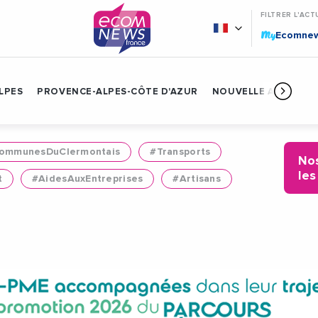
FILTRER L'ACT
My
Ecomne
LPES
PROVENCE-ALPES-CÔTE D'AZUR
NOUVELLE AQUITAIN
mmunesDuClermontais
#Transports
Nos
les
t
#AidesAuxEntreprises
#Artisans