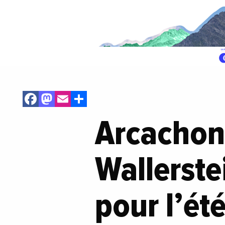
Facebook
Mastodon
Email
Share
Arcachon 
Wallerste
pour l’ét