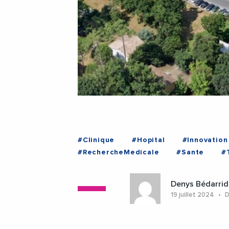
#Clinique
#Hopital
#Innovation
#RechercheMedicale
#Sante
#
#NouvelleAquitaine
Denys Bédarrid
19 juillet 2024
D