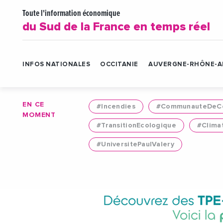
Toute l'information économique
du Sud de la France en temps réel
INFOS NATIONALES
OCCITANIE
AUVERGNE-RHÔNE-A
EN CE
#Incendies
#CommunauteDeCo
MOMENT
#TransitionEcologique
#Clima
#UniversitePaulValery