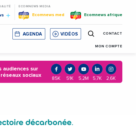
UALITÉ
ECOMNEWS MEDIA
Ecomnews med
Ecomnews afrique
ws
AGENDA
VIDÉOS
CONTACT
E
CORSE
MONACO
CATALOGNE
MON COMPTE
 audiences sur
 réseaux sociaux
85K
51K
5,2M
5,7K
2,6K