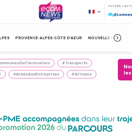
FILTRER L'ACT
My
Ecomne
LPES
PROVENCE-ALPES-CÔTE D'AZUR
NOUVELLE AQUITAIN
mmunesDuClermontais
#Transports
Nos
les
t
#AidesAuxEntreprises
#Artisans