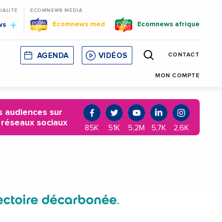
UALITÉ
ECOMNEWS MEDIA
Ecomnews med
Ecomnews afrique
ws
AGENDA
VIDÉOS
CONTACT
E
CORSE
MONACO
CATALOGNE
MON COMPTE
 audiences sur
 réseaux sociaux
85K
51K
5,2M
5,7K
2,6K