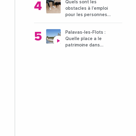
Quels sont les
?
obstacles à l’emploi
pour les personnes
déficientes visuelles ?
Palavas-les-Flots :
Quelle place a le
patrimoine dans
l'attractivité de la ville
?