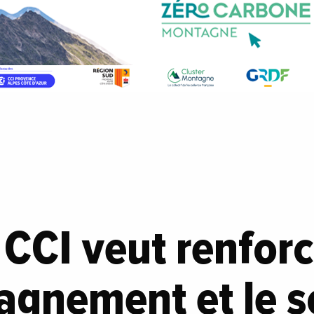
 CCI veut renfor
agnement et le s