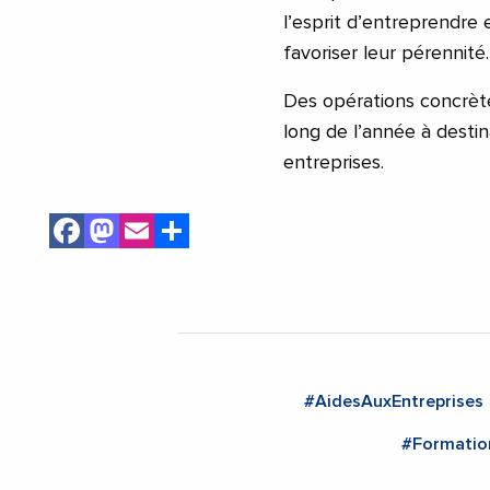
l’esprit d’entreprendre
favoriser leur pérennité
Des opérations concrète
long de l’année à desti
entreprises.
Facebook
Mastodon
Email
Share
#AidesAuxEntreprises
#Formatio