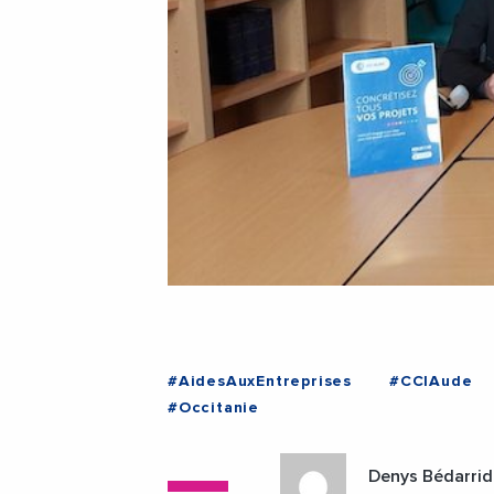
#AidesAuxEntreprises
#CCIAude
#Occitanie
Denys Bédarrid