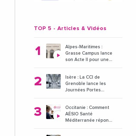
TOP 5
- Articles & Vidéos
Alpes-Maritimes :
Grasse Campus lance
son Acte II pour une
nouvelle étape
ambitieuse pour
Isère : La CCI de
l'enseignement
Grenoble lance les
supérieur
Journées Portes
Ouvertes des
entreprises du 15 au
Occitanie : Comment
21 octobre 2024
AÉSIO Santé
Méditerranée répond
à la problématique
des déserts médicaux