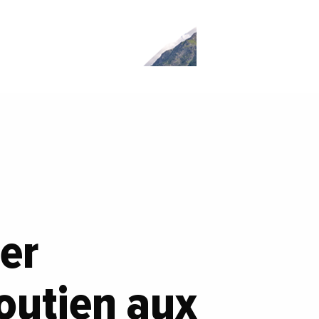
cer
outien aux