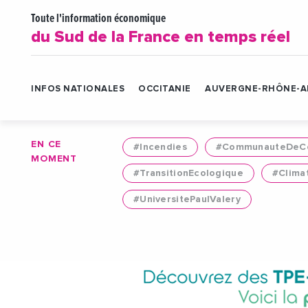
Toute l'information économique
du Sud de la France en temps réel
INFOS NATIONALES
OCCITANIE
AUVERGNE-RHÔNE-A
EN CE
#Incendies
#CommunauteDeCo
MOMENT
#TransitionEcologique
#Clima
#UniversitePaulValery