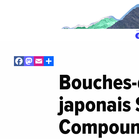
Facebook
Mastodon
Email
Share
Bouches-
japonais
Compound