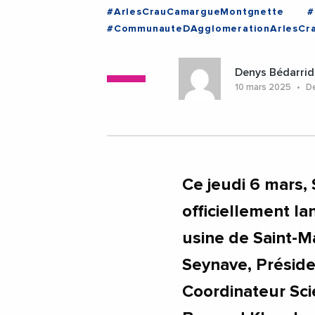
#ArlesCrauCamargueMontgnette
#
#CommunauteDAgglomerationArlesCr
#JeanMichelJalabert
#RegionSudP
#VieDesEntreprises
#Arles
#B
Denys Bédarrid
#SaintMartinDeCrau
10 mars 2025
De
Ce jeudi 6 mars
officiellement la
usine de Saint-M
Seynave, Préside
Coordinateur Sci