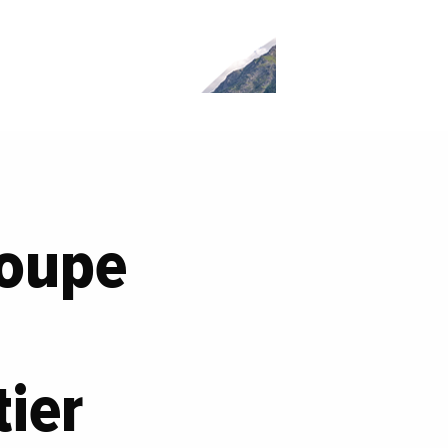
roupe
ier