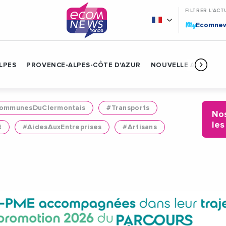
FILTRER L'ACT
My
Ecomne
LPES
PROVENCE-ALPES-CÔTE D'AZUR
NOUVELLE AQUITAIN
mmunesDuClermontais
#Transports
Nos
les
t
#AidesAuxEntreprises
#Artisans