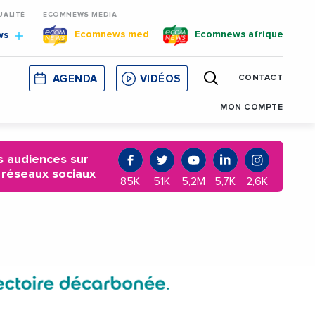
UALITÉ
ECOMNEWS MEDIA
Ecomnews med
Ecomnews afrique
ws
AGENDA
VIDÉOS
CONTACT
E
CORSE
MONACO
CATALOGNE
MON COMPTE
 audiences sur
 réseaux sociaux
85K
51K
5,2M
5,7K
2,6K