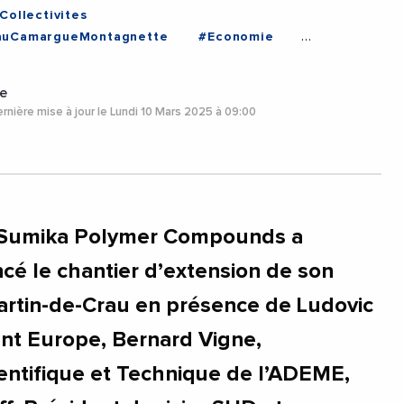
Collectivites
auCamargueMontagnette
#Economie
rovenceAlpesCoteDAzur
#Videos
ouchesDuRhone
#ProvenceAlpesCoteDAzur
e
rnière mise à jour le Lundi 10 Mars 2025 à 09:00
, Sumika Polymer Compounds a
ncé le chantier d’extension de son
artin-de-Crau en présence de Ludovic
nt Europe, Bernard Vigne,
entifique et Technique de l’ADEME,