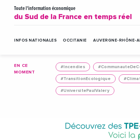
Toute l'information économique
du Sud de la France en temps réel
INFOS NATIONALES
OCCITANIE
AUVERGNE-RHÔNE-A
EN CE
#Incendies
#CommunauteDeCo
MOMENT
#TransitionEcologique
#Clima
#UniversitePaulValery