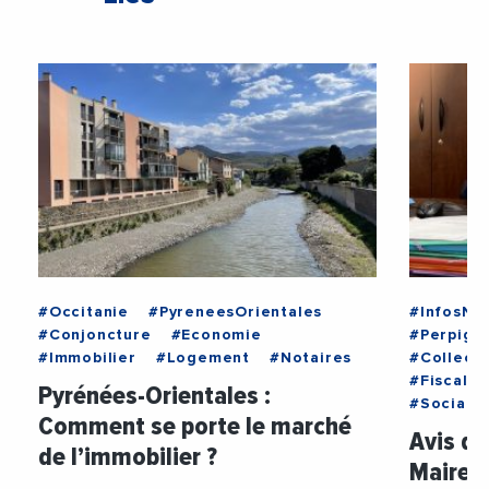
#Occitanie
#PyreneesOrientales
#InfosNat
#Conjoncture
#Economie
#Perpign
#Immobilier
#Logement
#Notaires
#Collecti
#Fiscalit
Pyrénées-Orientales :
#Social
Comment se porte le marché
Avis d’
de l’immobilier ?
Maires 