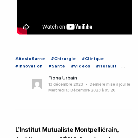
#AesioSante
#Chirurgie
#Clinique
#Innovation
#Sante
#Videos
#Herault
#Montpellier
#Occitanie
Fiona Urbain
13 décembre 2023
Dernière mise à jour le
Mercredi 13 Décembre 2023 à 09:20
L’Institut Mutualiste Montpelliérain,