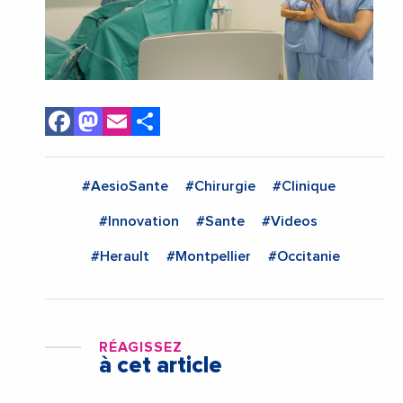
Facebook
Mastodon
Email
Share
#AesioSante
#Chirurgie
#Clinique
#Innovation
#Sante
#Videos
#Herault
#Montpellier
#Occitanie
RÉAGISSEZ
à cet article