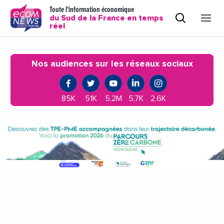
Toute l'information économique
du Sud de la France en temps
réel
Nos audiences sur les réseaux sociaux
85K
51K
5,2M
5,7K
2,6K