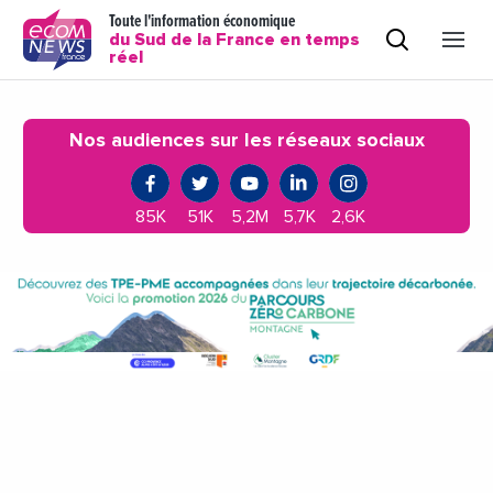
Toute l'information économique
du Sud de la France en temps
réel
Nos audiences sur les réseaux sociaux
85K
51K
5,2M
5,7K
2,6K