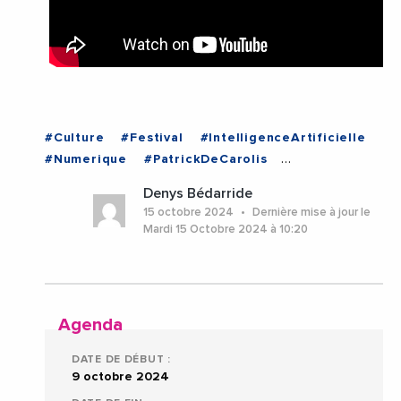
#Culture
#Festival
#IntelligenceArtificielle
#Numerique
#PatrickDeCarolis
#TransitionNumerique
#Videos
#Arles
Denys Bédarride
#BouchesDuRhone
#ProvenceAlpesCoteDAzur
15 octobre 2024
Dernière mise à jour le
Mardi 15 Octobre 2024 à 10:20
Agenda
DATE DE DÉBUT :
9 octobre 2024