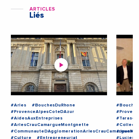
ARTICLES
Liés
#Arles
#BouchesDuRhone
#Bouche
#ProvenceAlpesCoteDAzur
#Provenc
#AidesAuxEntreprises
#Tarasco
#ArlesCrauCamargueMontgnette
#Collecti
#CommunauteDAgglomerationArlesCrauCamargueMon
#JeanMic
#Culture
#Entrepreneuriat
#LucienL