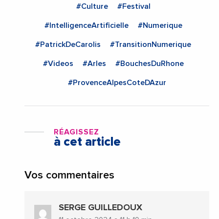
#Culture
#Festival
#IntelligenceArtificielle
#Numerique
#PatrickDeCarolis
#TransitionNumerique
#Videos
#Arles
#BouchesDuRhone
#ProvenceAlpesCoteDAzur
RÉAGISSEZ
à cet article
Vos commentaires
SERGE GUILLEDOUX