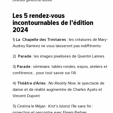
Directeur général du festival
.
Les 5 rendez-vous
incontournables de l’édition
2024
1)
La Chapelle des Trinitaires
: les créatures de Mary-
Audrey Ramirez ne vous laisseront pas indifférents
2)
Parade
: les images pixelisées de Quentin Lannes
3)
Parade
: séminaire, tables rondes, expos, ateliers et
conférence… pour tout savoir sur l’IA
4)
Théâtre d’Arles
:
No Reality Now
, le spectacle de
danse et de réalité augmentée de Charles Ayats et
Vincent Dupont
5) Cinéma le Méjan :
Knit’s Island
, l’île sans fin :
projection et rencontre avec Ekiem Barbier