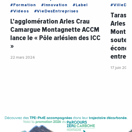
#Formation
#Innovation
#Label
#VilleDe
#Videos
#VieDesEntreprises
Tarasco
L’agglomération Arles Crau
Arles 
Camargue Montagnette ACCM
Montag
lance le « Pôle arlésien des ICC
souteni
»
économ
entrepr
22 mars 2024
17 juin 2024