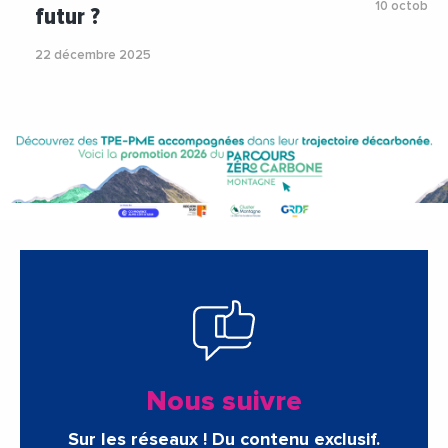
10 octobre
futur ?
22 décembre 2025
Nous suivre
Sur les réseaux ! Du contenu exclusif.