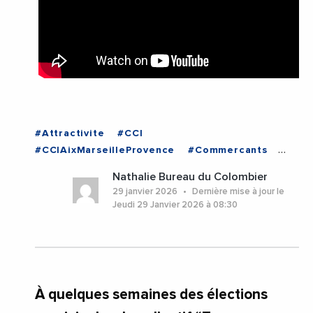
#Attractivite
#CCI
#CCIAixMarseilleProvence
#Commercants
#JeanLucChauvin
#Videos
Nathalie Bureau du Colombier
#BouchesDuRhone
#Marseille
29 janvier 2026
Dernière mise à jour le
#ProvenceAlpesCoteDAzur
Jeudi 29 Janvier 2026 à 08:30
À quelques semaines des élections