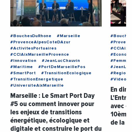
#BouchesDuRhone
#Marseille
#Bouche
#ProvenceAlpesCoteDAzur
#Provenc
#ActivitesPortuaires
#CCIAixM
#CCIAixMarseilleProvence
#Econom
#Innovation
#JeanLucChauvin
#Femmes
#Maritime
#PortDeMarseilleFos
#JeanLuc
#SmartPort
#TransitionEcologique
#RegionS
#TransitionEnergetique
#Videos
#UniversiteAixMarseille
En dire
Marseille : Le Smart Port Day
L'Entre
#5 ou comment innover pour
avec « 
les enjeux de transitions
10ème é
énergétique, écologique et
de la B
digitale et construire le port du