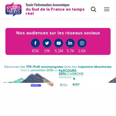
Toute l'information économique
du Sud de la France en temps
réel
Nos audiences sur les réseaux sociaux
85K
51K
5,2M
5,7K
2,6K