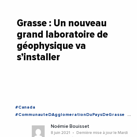
Grasse : Un nouveau
grand laboratoire de
géophysique va
s’installer
#Canada
#CommunauteDAgglomerationDuPaysDeGrasse
#DeveloppementEconomique
#Economie
Noémie Bouisset
#Espagne
#Grasse
#Innovation
8 juin 2021
Dernière mise à jour le Mardi
#Numerique
#Paris