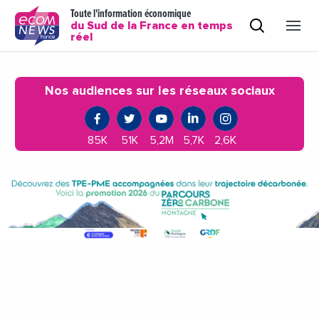
Toute l'information économique
du Sud de la France en temps
réel
Nos audiences sur les réseaux sociaux
85K
51K
5,2M
5,7K
2,6K