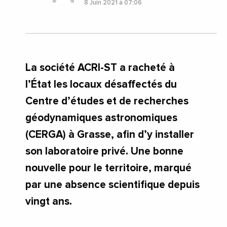
8 Juin 2021 à 07:06
#ProvenceAlpesCoteDAzur
#Recherche
#SophiaAntipolis
#Toulouse
#VieDesEntreprises
#AntibesSophiaAntipolis
#Espagne
#Grasse
#Paris
#ProvenceAlpesCoteDAzur
#Toulouse
La société ACRI-ST a racheté à
l’État les locaux désaffectés du
Centre d’études et de recherches
géodynamiques astronomiques
(CERGA) à Grasse, afin d’y installer
son laboratoire privé. Une bonne
nouvelle pour le territoire, marqué
par une absence scientifique depuis
vingt ans.