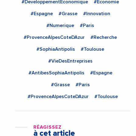
#DeveloppementEconomique
#Economie
#Espagne
#Grasse
#Innovation
#Numerique
#Paris
#ProvenceAlpesCoteDAzur
#Recherche
#SophiaAntipolis
#Toulouse
#VieDesEntreprises
#AntibesSophiaAntipolis
#Espagne
#Grasse
#Paris
#ProvenceAlpesCoteDAzur
#Toulouse
RÉAGISSEZ
à cet article