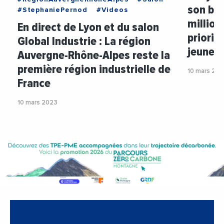
son bu
#StephaniePernod
#Videos
millio
En direct de Lyon et du salon
priorité
Global Industrie : La région
jeunes
Auvergne-Rhône-Alpes reste la
première région industrielle de
10 mars 20
France
10 mars 2023