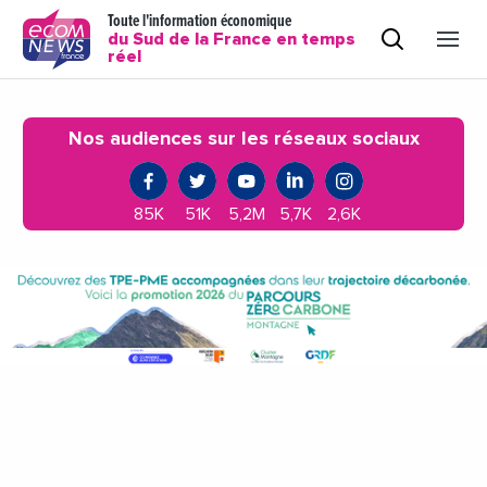
Toute l'information économique
du Sud de la France en temps
réel
Nos audiences sur les réseaux sociaux
85K
51K
5,2M
5,7K
2,6K