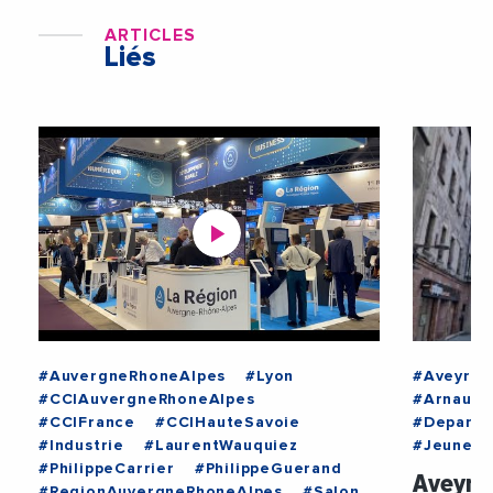
ARTICLES
Liés
#AuvergneRhoneAlpes
#Lyon
#Aveyron
#CCIAuvergneRhoneAlpes
#ArnaudV
#CCIFrance
#CCIHauteSavoie
#Departe
#Industrie
#LaurentWauquiez
#Jeuness
#PhilippeCarrier
#PhilippeGuerand
Aveyro
#RegionAuvergneRhoneAlpes
#Salon