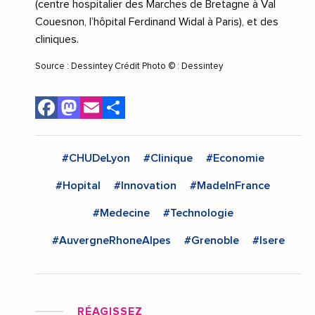
(centre hospitalier des Marches de Bretagne à Val
Couesnon, l’hôpital Ferdinand Widal à Paris), et des
cliniques.
Source : Dessintey Crédit Photo © : Dessintey
Facebook
Mastodon
Email
Share
#CHUDeLyon
#Clinique
#Economie
#Hopital
#Innovation
#MadeInFrance
#Medecine
#Technologie
#AuvergneRhoneAlpes
#Grenoble
#Isere
RÉAGISSEZ