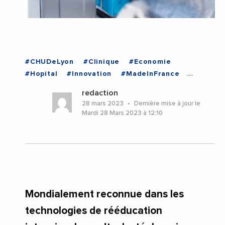
#CHUDeLyon
#Clinique
#Economie
#Hopital
#Innovation
#MadeInFrance
#Medecine
#Technologie
redaction
#AuvergneRhoneAlpes
#Grenoble
#Isere
28 mars 2023
Dernière mise à jour le
Mardi 28 Mars 2023 à 12:10
Mondialement reconnue dans les
technologies de rééducation