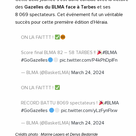
des
Gazelles du BLMA face à Tarbes
et ses
8 069 spectateurs. Cet événement fut un véritable
succès pour cette première édition d’Héraia.
ON L’A FAITTT !
Score final BLMA 82 – 58 TARBES !!
#BLMA
#GoGazelles
pic.twitter.com/P4kPhDplFn
— BLMA (@BasketLMA)
March 24, 2024
ON L’A FAITTT !
RECORD BATTU 8069 spectateurs !
#BLMA
#GoGazelles
pic.twitter.com/yLzFynFIxw
— BLMA (@BasketLMA)
March 24, 2024
Crédits photo : Marine Lepers et Denys Bedarride