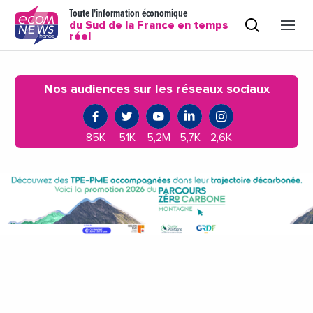
Toute l'information économique
du Sud de la France en temps
réel
Nos audiences sur les réseaux sociaux
85K
51K
5,2M
5,7K
2,6K