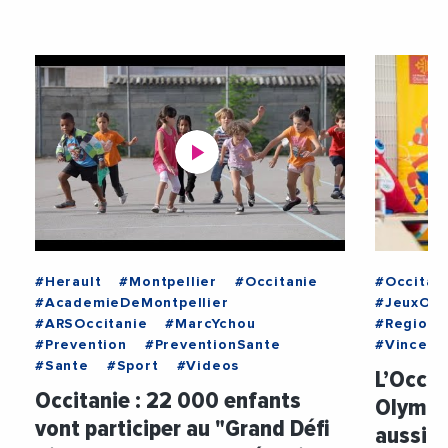
#Herault
#Montpellier
#Occitanie
#Occitan
#AcademieDeMontpellier
#JeuxOly
#ARSOccitanie
#MarcYchou
#RegionO
#Prevention
#PreventionSante
#Vincent
#Sante
#Sport
#Videos
L’Occit
Occitanie : 22 000 enfants
Olympi
vont participer au "Grand Défi
aussi u