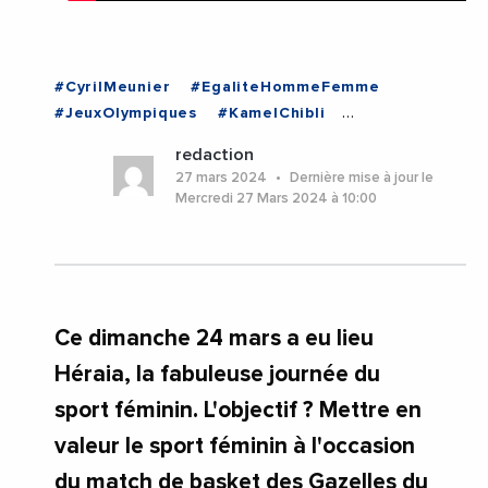
#CyrilMeunier
#EgaliteHommeFemme
#JeuxOlympiques
#KamelChibli
#MairieDeLattes
#RegionOccitanie
#Sport
redaction
#Videos
#Herault
#Lattes
#Montpellier
27 mars 2024
Dernière mise à jour le
#Occitanie
Mercredi 27 Mars 2024 à 10:00
Ce dimanche 24 mars a eu lieu
Héraia, la fabuleuse journée du
sport féminin. L'objectif ? Mettre en
valeur le sport féminin à l'occasion
du match de basket des Gazelles du