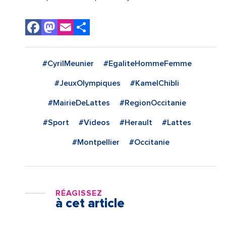
Facebook
Mastodon
Email
Share
#CyrilMeunier
#EgaliteHommeFemme
#JeuxOlympiques
#KamelChibli
#MairieDeLattes
#RegionOccitanie
#Sport
#Videos
#Herault
#Lattes
#Montpellier
#Occitanie
RÉAGISSEZ
à cet article