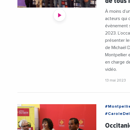
de tous 
#Metropol
#Partenari
À moins d’un
#Sport
acteurs qui 
évènement se
2023. L’occ
présenter l
de Michaël D
Montpellier 
en charge de
vidéo.
13 mai 2023
#Montpelli
#CaroleDe
#Formation
Occitani
#Montpelli