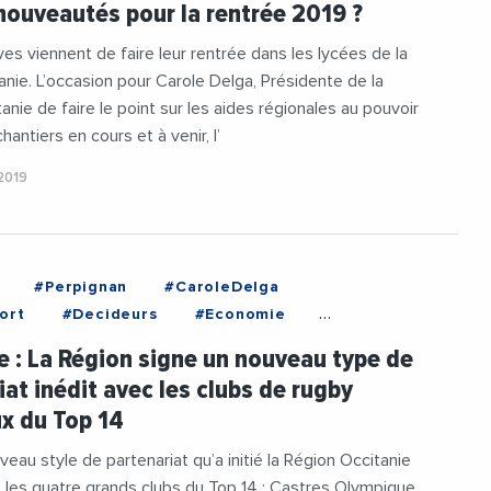
nouveautés pour la rentrée 2019 ?
olaire
#Videos
es viennent de faire leur rentrée dans les lycées de la
anie. L’occasion pour Carole Delga, Présidente de la
anie de faire le point sur les aides régionales au pouvoir
chantiers en cours et à venir, l’
2019
#Perpignan
#CaroleDelga
ort
#Decideurs
#Economie
li
#Occitanie
#Perpignan
e : La Région signe un nouveau type de
itanie
#RegionOccitanie1
#Rugby
iat inédit avec les clubs de rugby
x du Top 14
veau style de partenariat qu’a initié la Région Occitanie
 les quatre grands clubs du Top 14 : Castres Olympique,