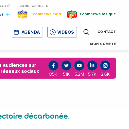
UALITÉ
ECOMNEWS MEDIA
Ecomnews med
Ecomnews afrique
ws
AGENDA
VIDÉOS
CONTACT
E
CORSE
MONACO
CATALOGNE
MON COMPTE
 audiences sur
 réseaux sociaux
85K
51K
5,2M
5,7K
2,6K