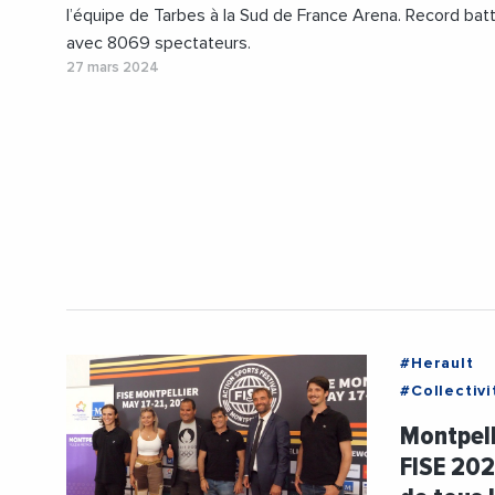
l’équipe de Tarbes à la Sud de France Arena. Record bat
avec 8069 spectateurs.
27 mars 2024
#Herault
#Collectivi
#Economie
Montpell
#Hotelleri
FISE 202
#JeuxOlym