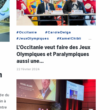
#Occitanie
#CaroleDelga
#JeuxOlympiques
#KamelChibli
#RegionOccitanie1
#Sport
L’Occitanie veut faire des Jeux
#VincentGarel
Olympiques et Paralympiques
aussi une…
22 février 2024
n
née du
in à
ntre