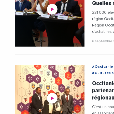
Quelles 
#RentreeSc
231 000 élèv
région Occit
Région Occit
d'achat, les 
6 septembre 
#Occitanie
#CultureSp
#KamelChib
Occitani
#RegionOcc
partenar
#Videos
régionau
C’est un nou
en associant