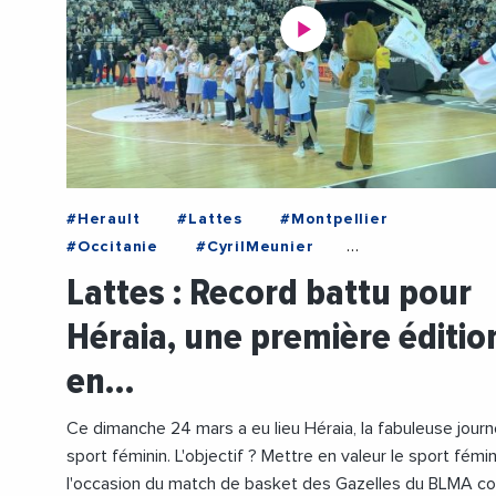
#Herault
#Lattes
#Montpellier
#Occitanie
#CyrilMeunier
#EgaliteHommeFemme
#JeuxOlympiques
Lattes : Record battu pour
#KamelChibli
#MairieDeLattes
Héraia, une première éditio
#RegionOccitanie
#Sport
#Videos
en…
Ce dimanche 24 mars a eu lieu Héraia, la fabuleuse jour
sport féminin. L'objectif ? Mettre en valeur le sport fémin
l'occasion du match de basket des Gazelles du BLMA co