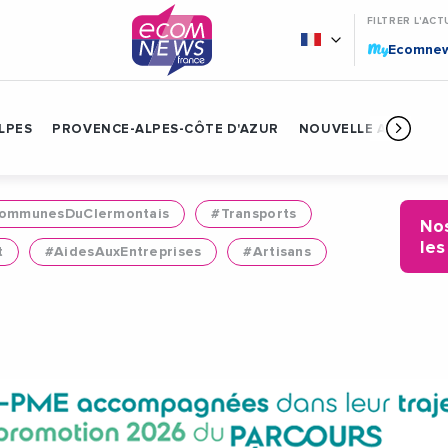
FILTRER L'ACT
My
Ecomne
LPES
PROVENCE-ALPES-CÔTE D'AZUR
NOUVELLE AQUITAIN
mmunesDuClermontais
#Transports
Nos
les
t
#AidesAuxEntreprises
#Artisans