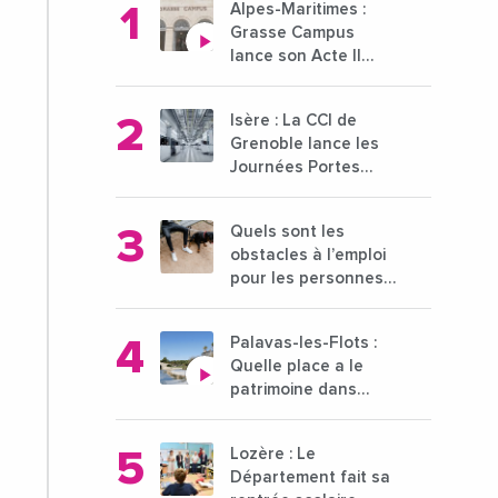
Alpes-Maritimes :
Grasse Campus
lance son Acte II
pour une nouvelle
étape ambitieuse
Isère : La CCI de
pour l'enseignement
Grenoble lance les
supérieur
Journées Portes
Ouvertes des
entreprises du 15 au
Quels sont les
21 octobre 2024
obstacles à l’emploi
pour les personnes
déficientes visuelles
?
Palavas-les-Flots :
Quelle place a le
patrimoine dans
l'attractivité de la
ville ?
Lozère : Le
Département fait sa