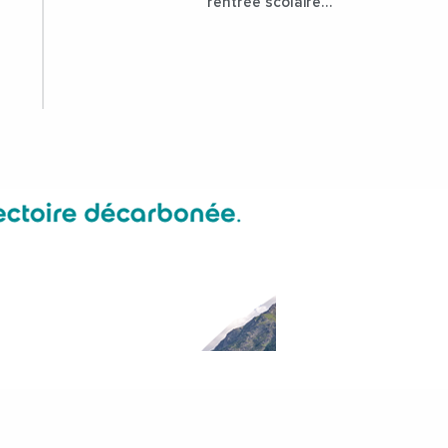
rentrée scolaire
dans les collèges
lozériens