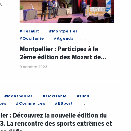
tu
#Herault
#Montpellier
#Occitanie
#Agenda
#AndreDeljarry
Montpellier : Participez à la
#CaisseDEpargneLR
#CaroleDelga
2ème édition des Mozart de…
#CCIHerault
#CercleMozart
9 octobre 2023
#ChristianBoidin
#Decideurs
#Ecomnews
#Economie
#EmmanuelBrehmer
#Entreprises
#Evenementiel
#GillesLebrun
#Montpellier
#Occitanie
#BMX
#JeanMarcMaillot
#JulienDeljarry
tes
#Commerces
#ESport
#KamelChibli
#LaurentNicollin
#Emploi
#Evenementiel
#FISE
#MHB
#MHSC
#Veolia
ier : Découvrez la nouvelle édition du
eRestauration
#Jeunesse
3. La rencontre des sports extrêmes et
piques
#KamelChibli