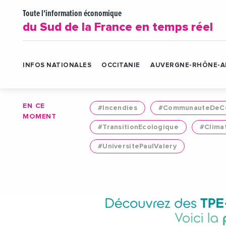
Toute l'information économique
du Sud de la France en temps réel
INFOS NATIONALES
OCCITANIE
AUVERGNE-RHÔNE-A
EN CE
#Incendies
#CommunauteDeCo
MOMENT
#TransitionEcologique
#Clima
#UniversitePaulValery