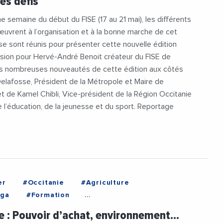
les défis
eDeMontpellier
#MichaelDelafosse
at
#RegionOccitanie1
#RSE
#Skate
e semaine du début du FISE (17 au 21 mai), les différents
#Tourisme
#Videos
#VilleDeMontpellier
œuvrent à l’organisation et à la bonne marche de cet
 sont réunis pour présenter cette nouvelle édition
asion pour Hervé-André Benoit créateur du FISE de
es nombreuses nouveautés de cette édition aux côtés
elafosse, Président de la Métropole et Maire de
et de Kamel Chibli, Vice-président de la Région Occitanie
 l’éducation, de la jeunesse et du sport. Reportage
er
#Occitanie
#Agriculture
lga
#Formation
Professionnelle
#KamelChibli
#Lycee
e : Pouvoir d’achat, environnement…
er
#Occitanie
#RegionOccitanie1