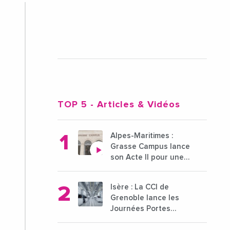
TOP 5
- Articles & Vidéos
Alpes-Maritimes :
Grasse Campus lance
son Acte II pour une
nouvelle étape
ambitieuse pour
Isère : La CCI de
l'enseignement
Grenoble lance les
supérieur
Journées Portes
Ouvertes des