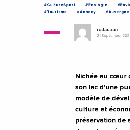
#CultureSport
#Ecologie
#Env
#Tourisme
#Annecy
#Auvergne
redaction
21 September 20
Nichée au cœur d
son lac d'une pu
modèle de dével
culture et écono
préservation de 