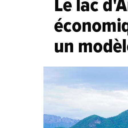
Le lac d'
économiq
un modèl