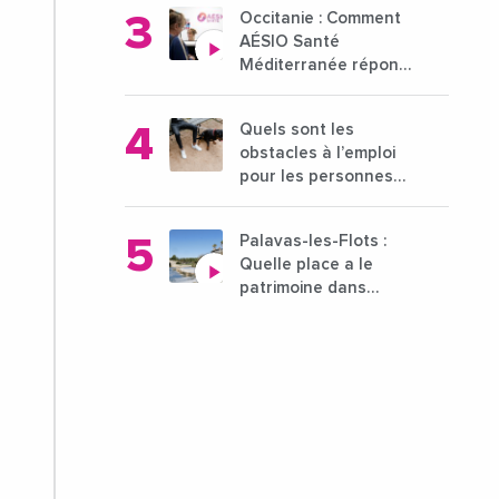
entreprises du 15 au
Occitanie : Comment
21 octobre 2024
AÉSIO Santé
Méditerranée répond
à la problématique
des déserts médicaux
Quels sont les
?
obstacles à l’emploi
pour les personnes
déficientes visuelles ?
Palavas-les-Flots :
Quelle place a le
patrimoine dans
l'attractivité de la ville
?