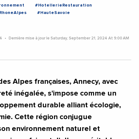
ironnement
#HotellerieRestauration
RhoneAlpes
#HauteSavoie
24
Dernière mise à jour le Saturday, September 21, 2024 At 9:00 AM
es Alpes françaises, Annecy, avec
reté inégalée, s'impose comme un
oppement durable alliant écologie,
mie. Cette région conjugue
son environnement naturel et