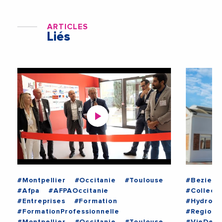
ARTICLES
Liés
#Montpellier
#Occitanie
#Toulouse
#Beziers
#Afpa
#AFPAOccitanie
#Collecti
#Entreprises
#Formation
#Hydrog
#FormationProfessionnelle
#RegionO