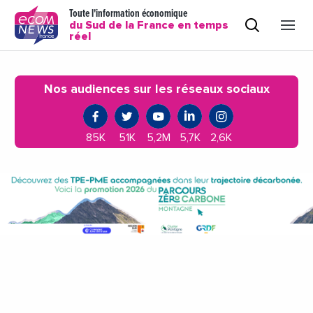
Toute l'information économique
du Sud de la France en temps
réel
Nos audiences sur les réseaux sociaux
85K
51K
5,2M
5,7K
2,6K