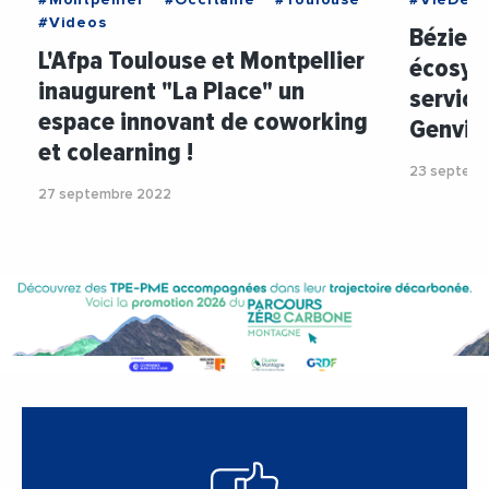
#Montpellier
#Occitanie
#Toulouse
#VieDesE
#Videos
Béziers
L'Afpa Toulouse et Montpellier
écosys
inaugurent "La Place" un
service
espace innovant de coworking
Genvia
et colearning !
23 septemb
27 septembre 2022