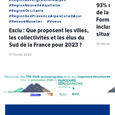
93% des
#RegionNouvelleAquitaine
de la 
#RegionOccitanie
#RegionSudProvenceAlpesCoteDAzur
Formati
#RenaudMuselier
#Voeux
inclusi
Exclu : Que proposent les villes,
situati
les collectivités et les élus du
Sud de la France pour 2023 ?
13 février 2
11 février 2023