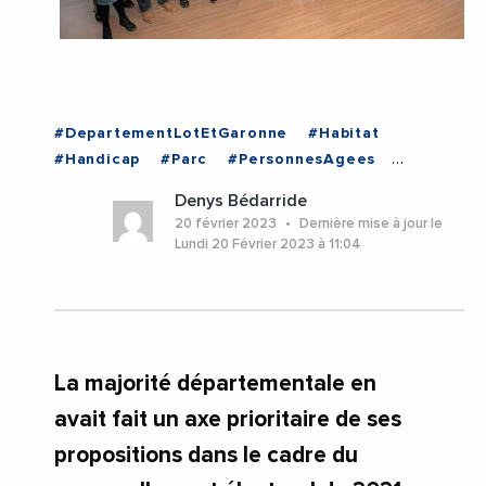
#DepartementLotEtGaronne
#Habitat
#Handicap
#Parc
#PersonnesAgees
#SophieBorderie
#LotEtGaronne
Denys Bédarride
#NouvelleAquitaine
20 février 2023
Dernière mise à jour le
Lundi 20 Février 2023 à 11:04
La majorité départementale en
avait fait un axe prioritaire de ses
propositions dans le cadre du