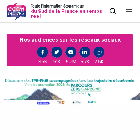
Toute l'information économique
du Sud de la France en temps
réel
Nos audiences sur les réseaux sociaux
85K
51K
5,2M
5,7K
2,6K