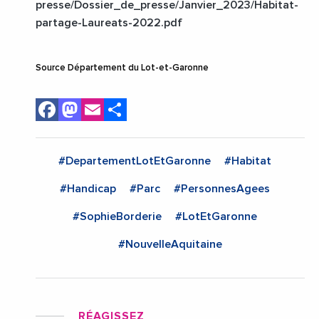
presse/Dossier_de_presse/Janvier_2023/Habitat-
partage-Laureats-2022.pdf
Source Département du Lot-et-Garonne
Facebook
Mastodon
Email
Share
#DepartementLotEtGaronne
#Habitat
#Handicap
#Parc
#PersonnesAgees
#SophieBorderie
#LotEtGaronne
#NouvelleAquitaine
RÉAGISSEZ