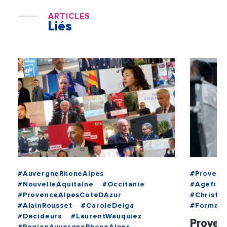
ARTICLES
Liés
#AuvergneRhoneAlpes
#Provenc
#NouvelleAquitaine
#Occitanie
#Agefiph
#ProvenceAlpesCoteDAzur
#Christo
#AlainRousset
#CaroleDelga
#Formati
#Decideurs
#LaurentWauquiez
Provenc
#RegionAuvergneRhoneAlpes