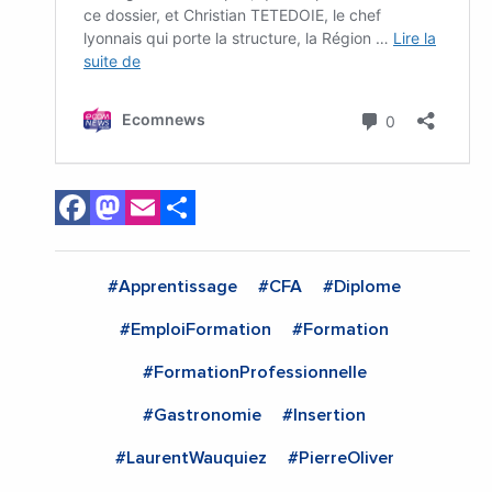
Facebook
Mastodon
Email
Share
#Apprentissage
#CFA
#Diplome
#EmploiFormation
#Formation
#FormationProfessionnelle
#Gastronomie
#Insertion
#LaurentWauquiez
#PierreOliver