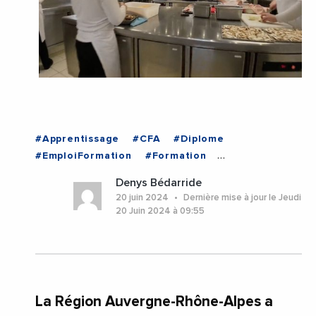
#Apprentissage
#CFA
#Diplome
#EmploiFormation
#Formation
#FormationProfessionnelle
#Gastronomie
Denys Bédarride
#Insertion
#LaurentWauquiez
#PierreOliver
20 juin 2024
Dernière mise à jour le Jeudi
#RegionAuvergneRhoneAlpes
20 Juin 2024 à 09:55
#VieDesEntreprises
#AuvergneRhoneAlpes
#Lyon
#Rhone
La Région Auvergne-Rhône-Alpes a