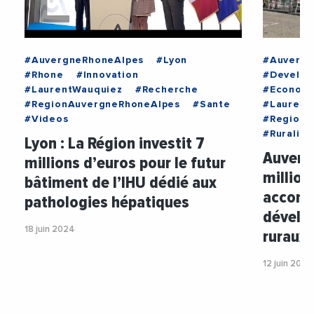
#AuvergneRhoneAlpes
#Lyon
#Auvergn
#Rhone
#Innovation
#Develo
#LaurentWauquiez
#Recherche
#Econom
#RegionAuvergneRhoneAlpes
#Sante
#Laurent
#Videos
#RegionA
#Ruralite
Lyon : La Région investit 7
Auverg
millions d’euros pour le futur
million
bâtiment de l’IHU dédié aux
accomp
pathologies hépatiques
dévelo
18 juin 2024
ruraux
12 juin 2024