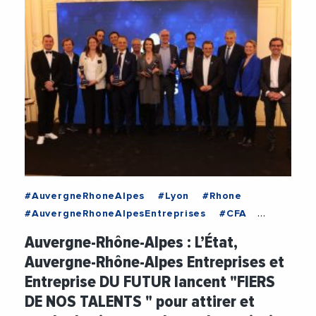
#AuvergneRhoneAlpes
#Lyon
#Rhone
#AuvergneRhoneAlpesEntreprises
#CFA
#Economie
#Emploi
#Entreprises
#Etat
Auvergne-Rhône-Alpes : L’État,
#Etudiants
#FranceTravail
#PME
Auvergne-Rhône-Alpes Entreprises et
Entreprise DU FUTUR lancent "FIERS
DE NOS TALENTS " pour attirer et