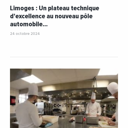
#CMANouvelleAquitaine
#EmploiFormation
Limoges : Un plateau technique
#Formation
#FormationProfessionnelle
d'excellence au nouveau pôle
#Insertion
#RegionNouvelleAquitaine
automobile…
24 octobre 2024