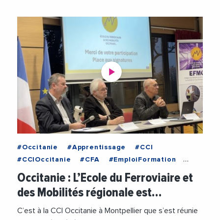
#Occitanie
#Apprentissage
#CCI
#CCIOccitanie
#CFA
#EmploiFormation
#Ferroviaire
#FormationProfessionnelle
Occitanie : L’Ecole du Ferroviaire et
#JeanLucGibelin
#PurpleCampus
des Mobilités régionale est…
#RegionOccitanie
#SNCF
#Train
#Videos
C’est à la CCI Occitanie à Montpellier que s’est réunie