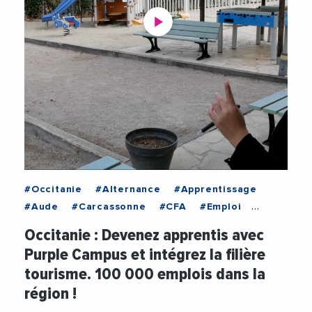
#Occitanie
#Alternance
#Apprentissage
#Aude
#Carcassonne
#CFA
#Emploi
#Formation
#Gard
#Herault
#Montpellier
Occitanie : Devenez apprentis avec
#Nimes
#Perpignan
#PurpleCampus
Purple Campus et intégrez la filière
#Toulouse
#Tourisme
#Videos
tourisme. 100 000 emplois dans la
région !