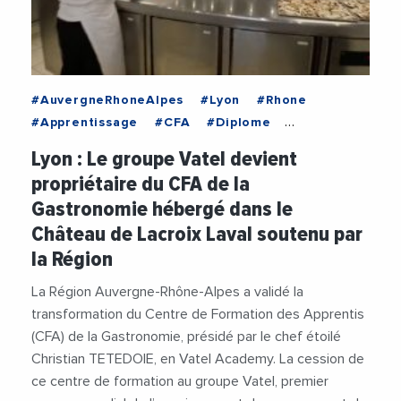
#AuvergneRhoneAlpes
#Lyon
#Rhone
#Apprentissage
#CFA
#Diplome
#EmploiFormation
#Formation
Lyon : Le groupe Vatel devient
#FormationProfessionnelle
#Gastronomie
propriétaire du CFA de la
#Insertion
#LaurentWauquiez
#PierreOliver
Gastronomie hébergé dans le
#RegionAuvergneRhoneAlpes
Château de Lacroix Laval soutenu par
#VieDesEntreprises
la Région
La Région Auvergne-Rhône-Alpes a validé la
transformation du Centre de Formation des Apprentis
(CFA) de la Gastronomie, présidé par le chef étoilé
Christian TETEDOIE, en Vatel Academy. La cession de
ce centre de formation au groupe Vatel, premier