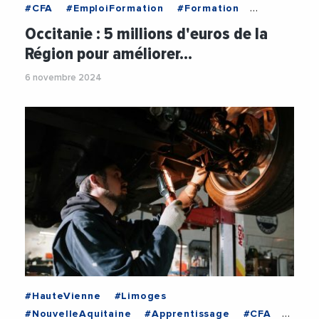
#CFA
#EmploiFormation
#Formation
#Logement
#RegionOccitanie
Occitanie : 5 millions d'euros de la
Région pour améliorer…
6 novembre 2024
#HauteVienne
#Limoges
#NouvelleAquitaine
#Apprentissage
#CFA