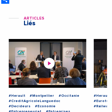
ARTICLES
Liés
#Herault
#Montpellier
#Occitanie
#Herault
#CreditAgricoleLanguedoc
#Eurotun
#Decideurs
#Economie
#Railwai
#Entrepreneuriat
#Entreprises