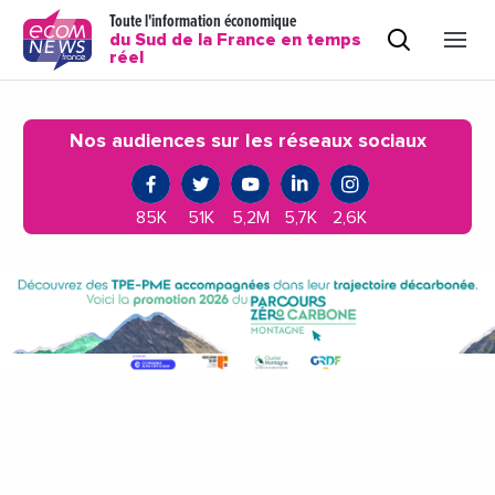
Toute l'information économique
du Sud de la France en temps
réel
Nos audiences sur les réseaux sociaux
85K
51K
5,2M
5,7K
2,6K