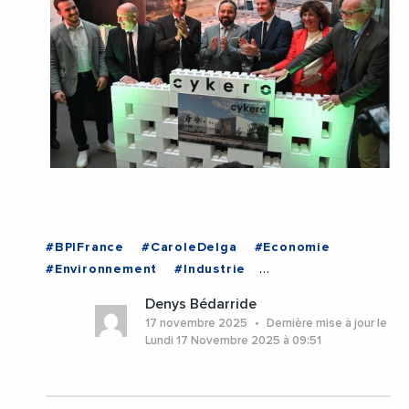
#BPIFrance
#CaroleDelga
#Economie
#Environnement
#Industrie
#MichaelDelafosse
#Occitanie
#Herault
Denys Bédarride
#Montpellier
#Occitanie
17 novembre 2025
Dernière mise à jour le
Lundi 17 Novembre 2025 à 09:51