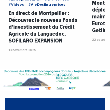
Montpel
#Videos
#VieDesEntreprises
déploye
En direct de Montpellier :
mainte
Découvrez le nouveau Fonds
Eurotun
d’investissement du Crédit
Getlink
Agricole du Languedoc,
SOFILARO EXPANSION
22 octobre
13 novembre 2025