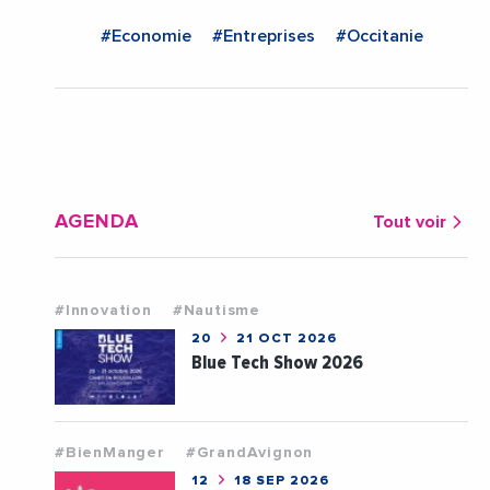
#Economie
#Entreprises
#Occitanie
AGENDA
Tout voir
#Innovation
#Nautisme
20
21 OCT 2026
Blue Tech Show 2026
#BienManger
#GrandAvignon
12
18 SEP 2026