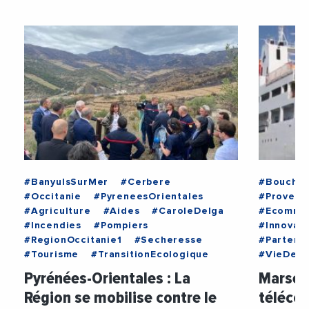
#BanyulsSurMer
#Cerbere
#Bouche
#Occitanie
#PyreneesOrientales
#Provenc
#Agriculture
#Aides
#CaroleDelga
#Ecomne
#Incendies
#Pompiers
#Innovati
#RegionOccitanie1
#Secheresse
#Partenar
#Tourisme
#TransitionEcologique
#VieDesE
Pyrénées-Orientales : La
Marseil
Région se mobilise contre le
téléco