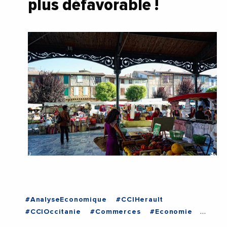
plus défavorable !
#AnalyseEconomique
#CCIHerault
#CCIOccitanie
#Commerces
#Economie
#Entreprises
#Occitanie