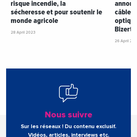
risque incendie, la
annoncé
sécheresse et pour soutenir le
câble s
monde agricole
optique
Bizerte
28 April 2023
26 April 20
Nous suivre
Sur les réseaux ! Du contenu exclusif.
Vidéos, articles, interviews etc.