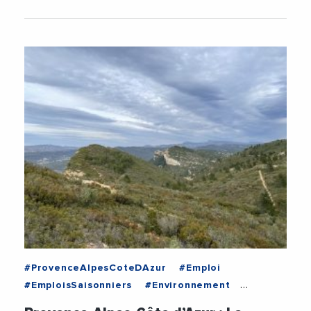
#ProvenceAlpesCoteDAzur
#Emploi
#EmploisSaisonniers
#Environnement
#Incendies
#Pompiers