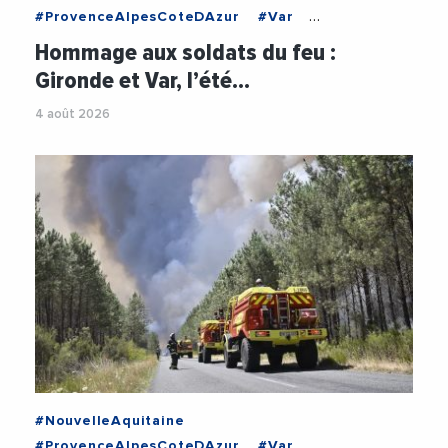
#ProvenceAlpesCoteDAzur
#Var
#CatastophesNaturelles
#Economie
Hommage aux soldats du feu :
#Incendies
#Pompiers
Gironde et Var, l’été…
4 août 2026
#NouvelleAquitaine
#ProvenceAlpesCoteDAzur
#Var