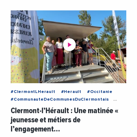
#ClermontLHerault
#Herault
#Occitanie
#CommunauteDeCommunesDuClermontais
#Economie
#Formation
#GerardBessiere
Clermont-l’Hérault : Une matinée «
#MairieClermontHerault
#Metiers
#Police
jeunesse et métiers de
#Pompiers
#Videos
l’engagement…