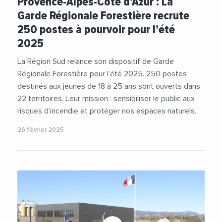
Provence-Alpes-Côte d’Azur : La
#RegionSudProvenceAlpesCoteDAzur
Garde Régionale Forestière recrute
#RenaudMuselier
#Securite
250 postes à pourvoir pour l’été
#UnEmploiAuSoleil
2025
La Région Sud relance son dispositif de Garde
Régionale Forestière pour l’été 2025. 250 postes
destinés aux jeunes de 18 à 25 ans sont ouverts dans
22 territoires. Leur mission : sensibiliser le public aux
risques d’incendie et protéger nos espaces naturels.
26 février 2025