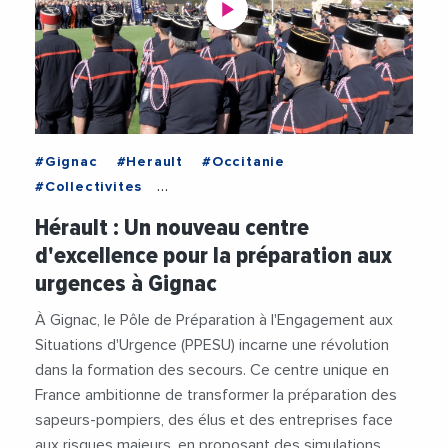
#Gignac
#Herault
#Occitanie
#Collectivites
#ConseilDepartementalDeLHerault
Hérault : Un nouveau centre
#DepartementHerault
#FrancoisXavierLauch
d'excellence pour la préparation aux
#JeanFrancoisSoto
#KleberMesquida
urgences à Gignac
#Pompiers
#PrefectureHerault
#SDIS
#Securite
#ValleeDeLHerault
#Videos
À Gignac, le Pôle de Préparation à l'Engagement aux
#VilleDeGignac
Situations d'Urgence (PPESU) incarne une révolution
dans la formation des secours. Ce centre unique en
France ambitionne de transformer la préparation des
sapeurs-pompiers, des élus et des entreprises face
aux risques majeurs, en proposant des simulations