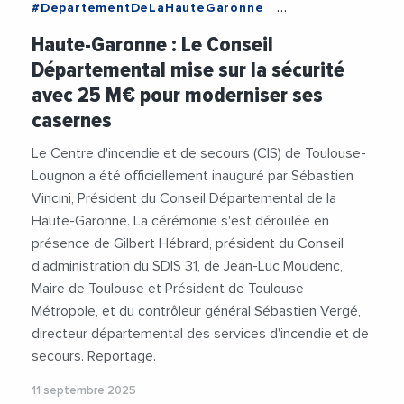
#DepartementDeLaHauteGaronne
#JeanLucMoudenc
#MairieDeToulouse
Haute-Garonne : Le Conseil
#Pompiers
#SDIS
#SebastienVincini
Départemental mise sur la sécurité
#Securite
#Videos
avec 25 M€ pour moderniser ses
casernes
Le Centre d'incendie et de secours (CIS) de Toulouse-
Lougnon a été officiellement inauguré par Sébastien
Vincini, Président du Conseil Départemental de la
Haute-Garonne. La cérémonie s'est déroulée en
présence de Gilbert Hébrard, président du Conseil
d’administration du SDIS 31, de Jean-Luc Moudenc,
Maire de Toulouse et Président de Toulouse
Métropole, et du contrôleur général Sébastien Vergé,
directeur départemental des services d'incendie et de
secours. Reportage.
11 septembre 2025