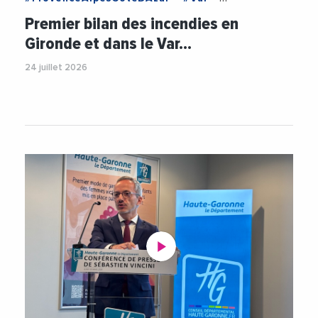
#CatastophesNaturelles
#Climat
Premier bilan des incendies en
#Incendies
#Pompiers
#SDIS
Gironde et dans le Var…
24 juillet 2026