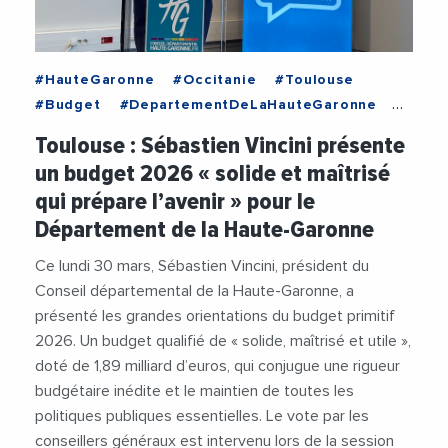
#HauteGaronne
#Occitanie
#Toulouse
#Budget
#DepartementDeLaHauteGaronne
#Education
#Enseignement
Toulouse : Sébastien Vincini présente
#Investissements
#Mobilite
#Pompiers
un budget 2026 « solide et maîtrisé
#SebastienVincini
#Securite
#Social
qui prépare l’avenir » pour le
#Videos
Département de la Haute-Garonne
Ce lundi 30 mars, Sébastien Vincini, président du
Conseil départemental de la Haute-Garonne, a
présenté les grandes orientations du budget primitif
2026. Un budget qualifié de « solide, maîtrisé et utile »,
doté de 1,89 milliard d’euros, qui conjugue une rigueur
budgétaire inédite et le maintien de toutes les
politiques publiques essentielles. Le vote par les
conseillers généraux est intervenu lors de la session