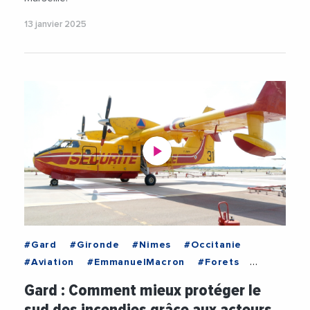
13 janvier 2025
#Gard
#Gironde
#Nimes
#Occitanie
#Aviation
#EmmanuelMacron
#Forets
#Incendies
#Meteo
#MeteoFrance
Gard : Comment mieux protéger le
#Pompiers
#Prevention
#SDIS
#Securite
sud des incendies grâce aux acteurs