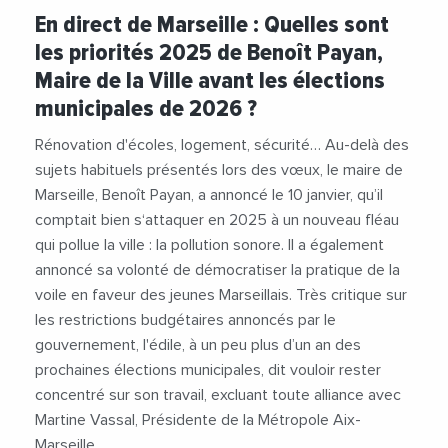
#Budget
#Enseignement
#Formation
En direct de Marseille : Quelles sont
#FormationProfessionnelle
#Logement
les priorités 2025 de Benoît Payan,
#Pollution
#Pompiers
#Renovation
Maire de la Ville avant les élections
#TransitionEcologique
#Videos
municipales de 2026 ?
#VilleDeMarseille
#Voeux
#Voeux2025
Rénovation d'écoles, logement, sécurité… Au-delà des
sujets habituels présentés lors des vœux, le maire de
Marseille, Benoît Payan, a annoncé le 10 janvier, qu’il
comptait bien s‘attaquer en 2025 à un nouveau fléau
qui pollue la ville : la pollution sonore. Il a également
annoncé sa volonté de démocratiser la pratique de la
voile en faveur des jeunes Marseillais. Très critique sur
les restrictions budgétaires annoncés par le
gouvernement, l'édile, à un peu plus d’un an des
prochaines élections municipales, dit vouloir rester
concentré sur son travail, excluant toute alliance avec
Martine Vassal, Présidente de la Métropole Aix-
Marseille.