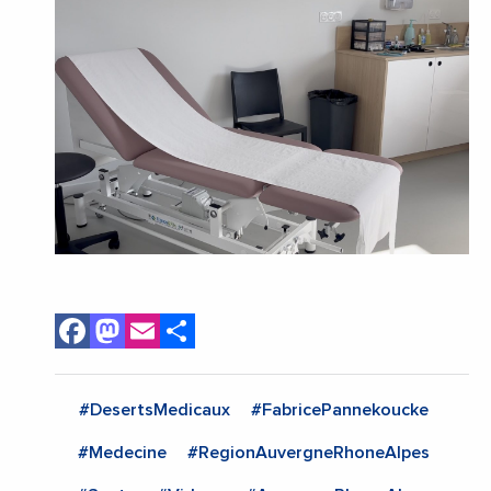
Facebook
Mastodon
Email
Share
#DesertsMedicaux
#FabricePannekoucke
#Medecine
#RegionAuvergneRhoneAlpes