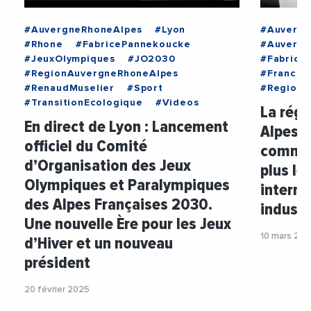
#AuvergneRhoneAlpes
#Lyon
#Auvergn
#Rhone
#FabricePannekoucke
#Auvergn
#JeuxOlympiques
#JO2030
#Fabrice
#RegionAuvergneRhoneAlpes
#FranckC
#RenaudMuselier
#Sport
#RegionA
#TransitionEcologique
#Videos
La rég
En direct de Lyon : Lancement
Alpes c
officiel du Comité
comme l
d’Organisation des Jeux
plus le
Olympiques et Paralympiques
intern
des Alpes Françaises 2030.
industr
Une nouvelle Ère pour les Jeux
10 mars 20
d’Hiver et un nouveau
président
20 février 2025