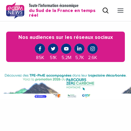
Toute l'information économique
du Sud de la France en temps
réel
Nos audiences sur les réseaux sociaux
85K
51K
5,2M
5,7K
2,6K