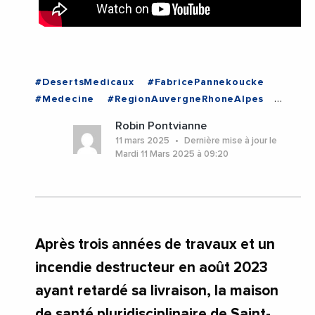
#DesertsMedicaux
#FabricePannekoucke
#Medecine
#RegionAuvergneRhoneAlpes
#Sante
#Videos
#AuvergneRhoneAlpes
Robin Pontvianne
#Lyon
#Rhone
11 mars 2025
Dernière mise à jour le
Mardi 11 Mars 2025 à 09:20
Après trois années de travaux et un
incendie destructeur en août 2023
ayant retardé sa livraison, la maison
de santé pluridisciplinaire de Saint-