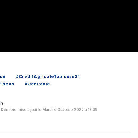
on
#CreditAgricoleToulouse31
Videos
#Occitanie
in
Dernière mise à jour le Mardi 4 Octobre 2022 à 18:39