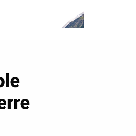
ole
erre