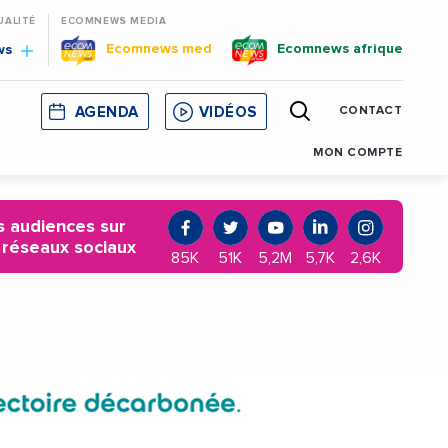
UALITÉ
ECOMNEWS MEDIA
Ecomnews med
Ecomnews afrique
ws
AGENDA
VIDÉOS
CONTACT
E
CORSE
MONACO
CATALOGNE
MON COMPTE
 audiences sur
 réseaux sociaux
85K
51K
5,2M
5,7K
2,6K