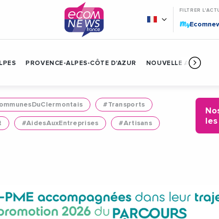
FILTRER L'ACT
My
Ecomne
LPES
PROVENCE-ALPES-CÔTE D'AZUR
NOUVELLE AQUITAIN
mmunesDuClermontais
#Transports
Nos
les
t
#AidesAuxEntreprises
#Artisans