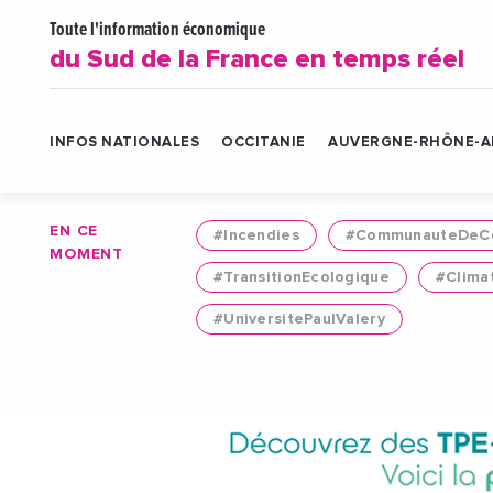
Toute l'information économique
du Sud de la France en temps réel
INFOS NATIONALES
OCCITANIE
AUVERGNE-RHÔNE-A
EN CE
#Incendies
#CommunauteDeCo
MOMENT
#TransitionEcologique
#Clima
#UniversitePaulValery