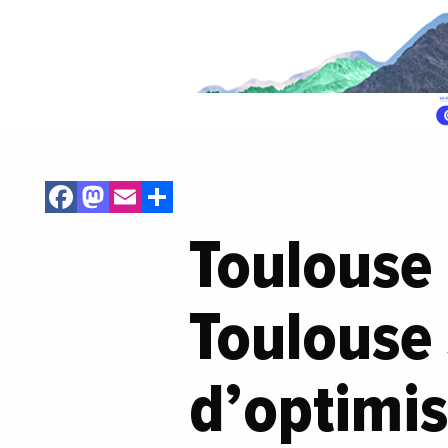
Facebook
Mastodon
Email
Share
Toulouse 
Toulouse 
d’optimi