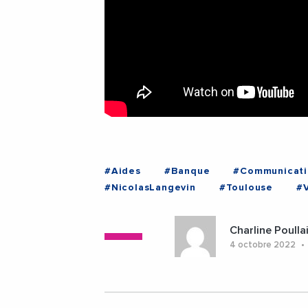
#Aides
#Banque
#Communicati
#NicolasLangevin
#Toulouse
#
Charline Poulla
4 octobre 2022