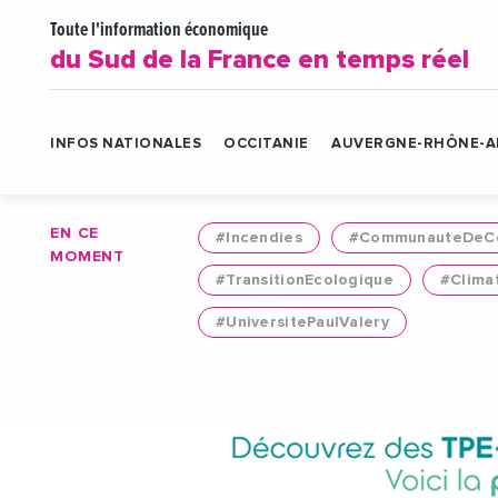
Toute l'information économique
du Sud de la France en temps réel
INFOS NATIONALES
OCCITANIE
AUVERGNE-RHÔNE-A
EN CE
#Incendies
#CommunauteDeCo
MOMENT
#TransitionEcologique
#Clima
#UniversitePaulValery