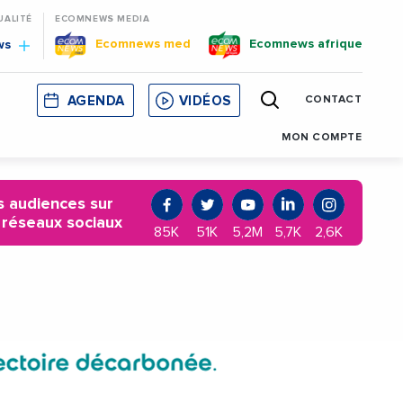
UALITÉ
ECOMNEWS MEDIA
Ecomnews med
Ecomnews afrique
ws
AGENDA
VIDÉOS
CONTACT
E
CORSE
MONACO
CATALOGNE
MON COMPTE
 audiences sur
 réseaux sociaux
85K
51K
5,2M
5,7K
2,6K