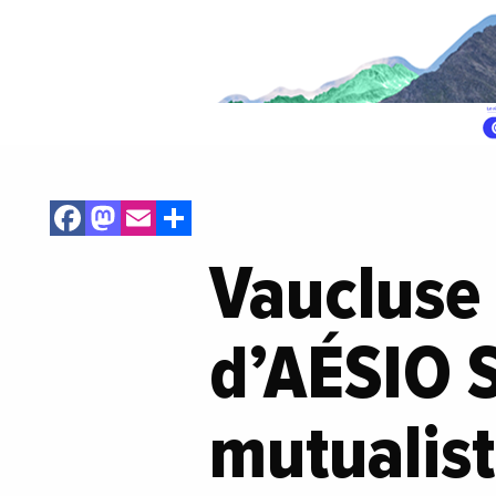
Facebook
Mastodon
Email
Share
Vaucluse 
d’AÉSIO 
mutualist