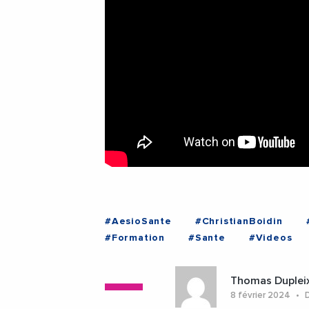
#AesioSante
#ChristianBoidin
#Formation
#Sante
#Videos
#Orange
#ProvenceAlpesCoteDAzu
Thomas Duplei
8 février 2024
D