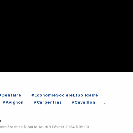
#Dentaire
#EconomieSocialeEtSolidaire
#Avignon
#Carpentras
#Cavaillon
r
#Vaucluse
x
ernière mise à jour le Jeudi 8 Février 2024 à 09:00