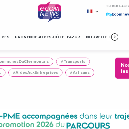
FILTRER L'ACT
My
Ecomne
LPES
PROVENCE-ALPES-CÔTE D'AZUR
NOUVELLE AQUITAIN
mmunesDuClermontais
#Transports
Nos
les
t
#AidesAuxEntreprises
#Artisans