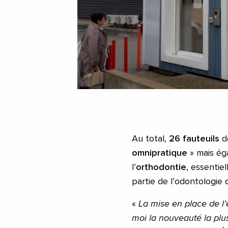
Au total,
26 fauteuils
de
omnipratique
» mais éga
l’
orthodontie
, essentie
partie de l’odontologie q
«
La mise en place de l
moi la nouveauté la pl