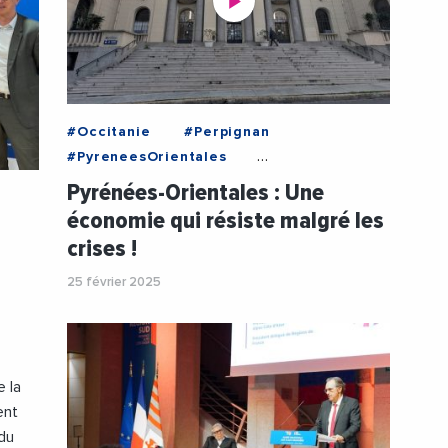
#Occitanie
#Perpignan
#PyreneesOrientales
#AnalyseEconomique
Pyrénées-Orientales : Une
#BanqueDeFrance
#CCI
économie qui résiste malgré les
#CCIPyreneesOrientales
crises !
#Conjoncture
#Economie
#Entreprises
#Institutions
25 février 2025
rvice
#LaurentGauze
#Videos
e la
ent
 du