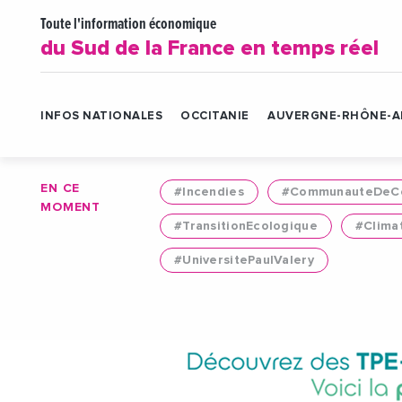
Toute l'information économique
du Sud de la France en temps réel
INFOS NATIONALES
OCCITANIE
AUVERGNE-RHÔNE-A
EN CE
#Incendies
#CommunauteDeCo
MOMENT
#TransitionEcologique
#Clima
#UniversitePaulValery