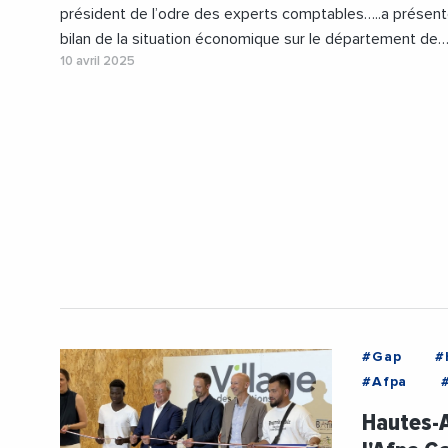
président de l’odre des experts comptables…..a présent
bilan de la situation économique sur le département de
10 avril 2025
#Gap
#
#Afpa
#BanqueDe
Hautes-A
#Formatio