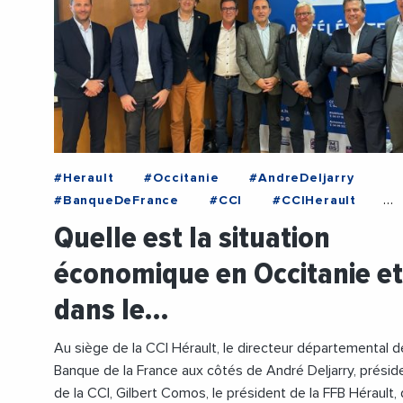
#Herault
#Occitanie
#AndreDeljarry
#BanqueDeFrance
#CCI
#CCIHerault
#Commerces
#Construction
#Economie
Quelle est la situation
#Emploi
#HotellerieRestauration
économique en Occitanie et
#Immobilier
#Industrie
#Logement
#Se
dans le…
Au siège de la CCI Hérault, le directeur départemental d
Banque de la France aux côtés de André Deljarry, présid
de la CCI, Gilbert Comos, le président de la FFB Hérault,