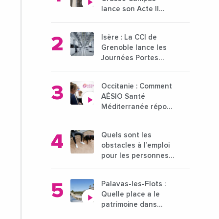
lance son Acte II
pour une nouvelle
étape ambitieuse
Isère : La CCI de
pour l'enseignement
Grenoble lance les
supérieur
Journées Portes
Ouvertes des
entreprises du 15 au
Occitanie : Comment
21 octobre 2024
AÉSIO Santé
Méditerranée répond
à la problématique
des déserts
Quels sont les
médicaux ?
obstacles à l’emploi
pour les personnes
déficientes visuelles
?
Palavas-les-Flots :
Quelle place a le
patrimoine dans
l'attractivité de la