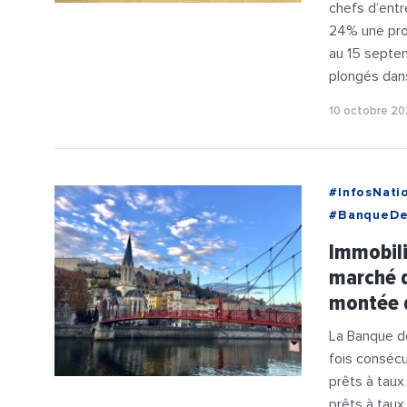
chefs d’entr
24% une prog
au 15 septem
plongés dans
10 octobre 2
#InfosNati
#BanqueDe
#Logemen
Immobili
marché d
montée 
La Banque de
fois consécu
prêts à taux
prêts à taux 