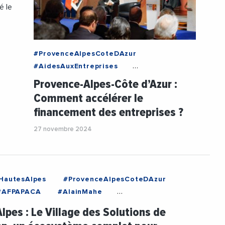
é le
…
#ProvenceAlpesCoteDAzur
#AidesAuxEntreprises
#BanqueDeFrance
#BPIFrance
Provence-Alpes-Côte d’Azur :
#Financement
#MEDEF
Comment accélérer le
#MedefSud
financement des entreprises ?
#RegionSudProvenceAlpesCoteDAzur
#RenaudMuselier
27 novembre 2024
HautesAlpes
#ProvenceAlpesCoteDAzur
#AFPAPACA
#AlainMahe
France
#Emploi
#EmploiFormation
lpes : Le Village des Solutions de
n
#Insertion
#Videos