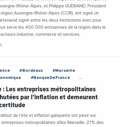
uvergne-Rhône-Alpes, et Philippe GUERAND, Président
 région Auvergne-Rhône-Alpes (CCIR), ont signé un
rtenariat signé entre les deux institutions avec pour
ieux servir les 450 000 entreprises de la région dans le
ecteurs industrie, commerce et services.
24
vence
#Bordeaux
#Marseille
conomique
#BanqueDeFrance
seilleProvence
#ChefsDEntreprise
e : Les entreprises métropolitaines
hauvin
#MauriceWolff
#UMIH13
hutées par l’inflation et demeurent
ncertitude
ébut de l’été et inflation galopante ont pesé sur
es entreprises métropolitaines d’Aix-Marseille. 27% des