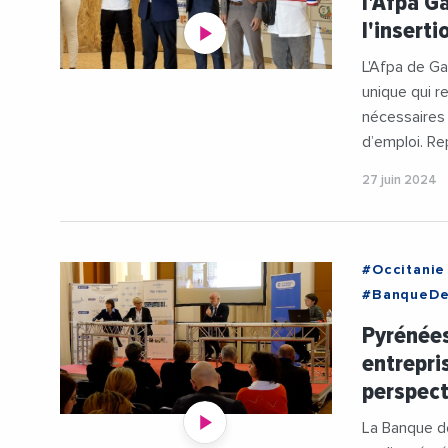
l'Afpa G
l'inserti
L'Afpa de Ga
unique qui 
nécessaires 
d’emploi. Re
27 juin 2024
#Occitanie
#BanqueDe
#CCIDesPyr
Pyrénées
#Commerc
entrepri
#Industrie
perspect
#LaurentG
#Tourisme
La Banque de