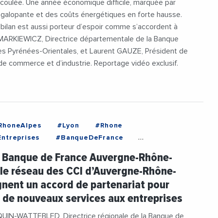
écoulée. Une année économique difficile, marquée par
n galopante et des coûts énergétiques en forte hausse.
 bilan est aussi porteur d’espoir comme s’accordent à
 MARKIEWICZ, Directrice départementale de la Banque
es Pyrénées-Orientales, et Laurent GAUZE, Président de
e commerce et d’industrie. Reportage vidéo exclusif.
RhoneAlpes
#Lyon
#Rhone
ntreprises
#BanqueDeFrance
gneRhoneAlpes
#Economie
#Industrie
a Banque de France Auvergne-Rhône-
uerand
 le réseau des CCI d’Auvergne-Rhône-
gnent un accord de partenariat pour
 de nouveaux services aux entreprises
UIN-WATTEBLED, Directrice régionale de la Banque de