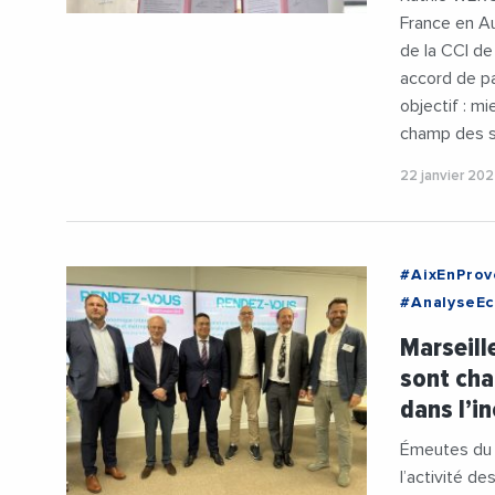
France en A
de la CCI de
accord de pa
objectif : m
champ des s
22 janvier 20
#AixEnPro
#AnalyseE
#CCIAixMar
Marseill
#JeanLucC
sont cha
dans l’i
Émeutes du d
l’activité d