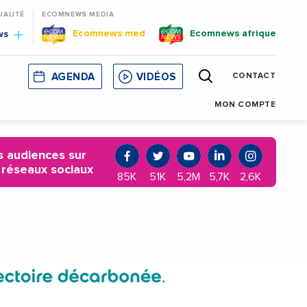
UALITÉ
ECOMNEWS MEDIA
Ecomnews med
Ecomnews afrique
ws
AGENDA
VIDÉOS
CONTACT
E
CORSE
MONACO
CATALOGNE
MON COMPTE
 audiences sur
 réseaux sociaux
85K
51K
5,2M
5,7K
2,6K