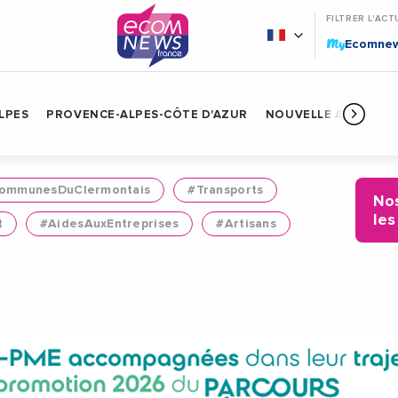
FILTRER L'ACT
My
Ecomne
LPES
PROVENCE-ALPES-CÔTE D'AZUR
NOUVELLE AQUITAIN
mmunesDuClermontais
#Transports
Nos
les
t
#AidesAuxEntreprises
#Artisans