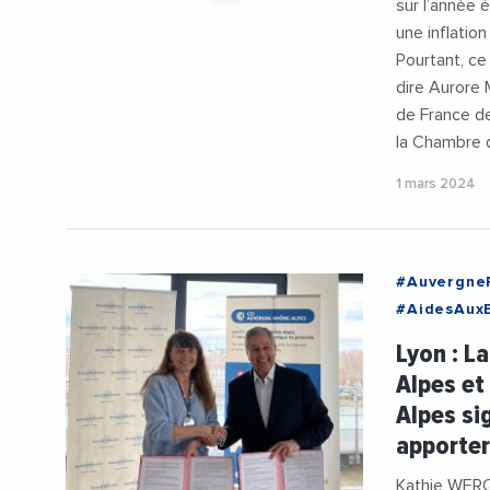
sur l’année 
une inflatio
Pourtant, ce
dire Aurore
de France d
la Chambre d
1 mars 2024
#Auvergne
#AidesAuxE
#CCIAuver
Lyon : L
#PhilippeG
Alpes et
Alpes si
apporter
Kathie WERQ