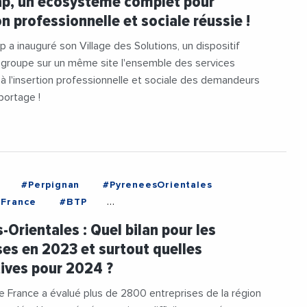
ap, un écosystème complet pour
on professionnelle et sociale réussie !
p a inauguré son Village des Solutions, un dispositif
regroupe sur un même site l'ensemble des services
à l'insertion professionnelle et sociale des demandeurs
portage !
#Perpignan
#PyreneesOrientales
France
#BTP
eneesOrientales
#CCIPyreneesOrientales
-Orientales : Quel bilan pour les
es
#Economie
#Emploi
#Entreprises
ses en 2023 et surtout quelles
#Informatique
#Innovation
ives pour 2024 ?
auze
#Nautisme
#Numerique
#Videos
 France a évalué plus de 2800 entreprises de la région