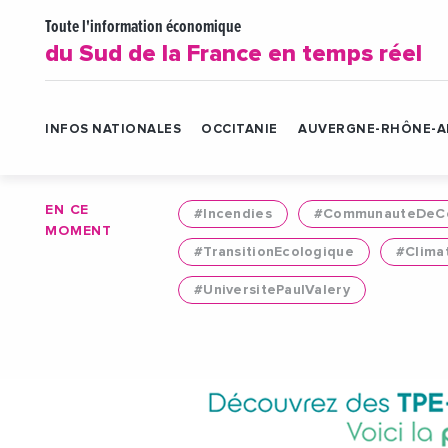
Toute l'information économique
du Sud de la France en temps réel
INFOS NATIONALES
OCCITANIE
AUVERGNE-RHÔNE-A
EN CE
#Incendies
#CommunauteDeCo
MOMENT
#TransitionEcologique
#Clima
#UniversitePaulValery