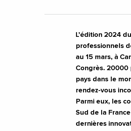
#AlpesMaritimes
#Antibes
#Au
#BouchesDuRhone
#Cannes
#G
#Marseille
#Montpellier
#Nouve
#ProvenceAlpesCoteDAzur
#Rhone
L’édition 2024 d
professionnels de
au 15 mars, à Can
Congrès. 20000 p
pays dans le mo
rendez-vous incon
Parmi eux, les co
Sud de la France
dernières innova