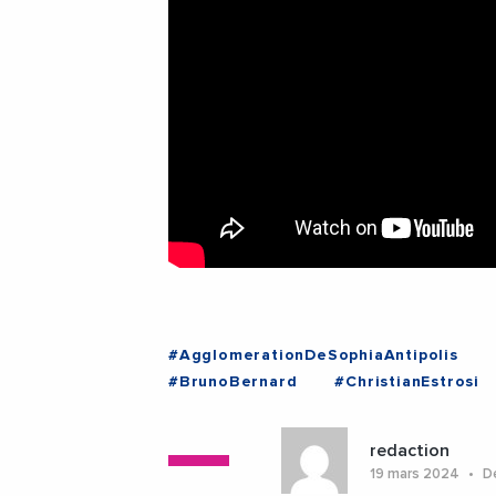
#AgglomerationDeSophiaAntipolis
#BrunoBernard
#ChristianEstrosi
#Innovation
#JeanLeonetti
#Je
#Logement
#MartineVassal
#M
redaction
#MetropoleDeMontpellier
#Metrop
19 mars 2024
De
#MIPIM2024
#Mobilite
#Toulou