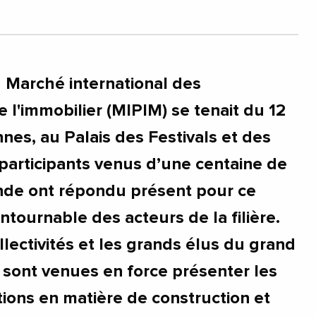
vergneRhoneAlpes
#Bordeaux
ironde
#HauteGaronne
#Herault
#Lyon
lleAquitaine
#Occitanie
#Toulouse
u Marché international des
 l'immobilier (MIPIM) se tenait du 12
nes, au Palais des Festivals et des
articipants venus d’une centaine de
nde ont répondu présent pour ce
tournable des acteurs de la filière.
llectivités et les grands élus du grand
 sont venues en force présenter les
tions en matière de construction et