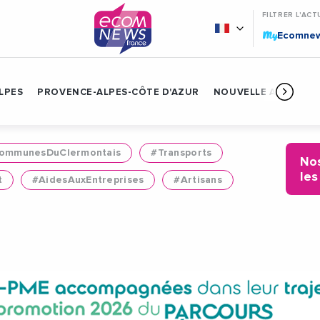
FILTRER L'ACT
My
Ecomne
LPES
PROVENCE-ALPES-CÔTE D'AZUR
NOUVELLE AQUITAIN
mmunesDuClermontais
#Transports
Nos
les
t
#AidesAuxEntreprises
#Artisans