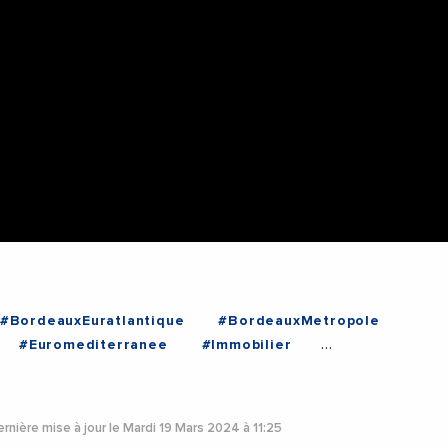
#BordeauxEuratlantique
#BordeauxMetropole
#Euromediterranee
#Immobilier
anLucMoudenc
#LaureAgnesCARADEC
etropoleDeLyon
#MetropoleDeMarseille
oleDeNice
#MichaelDelafosse
#MIPIM
rnière mise à jour le Mardi 19 Mars 2024 à 11:25
seMetropole
#Urbanisme
#Videos