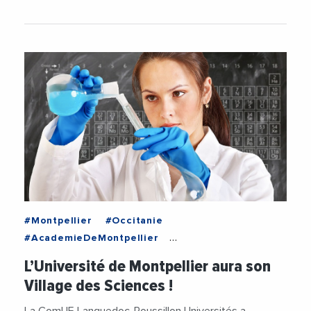
#Montpellier
#Occitanie
#AcademieDeMontpellier
#ComueLanguedocRoussillon
#Formation
L’Université de Montpellier aura son
#Montpellier
#Occitanie
#Sciences
Village des Sciences !
#UniversiteDeMontpellier
La ComUE Languedoc-Roussillon Universités a