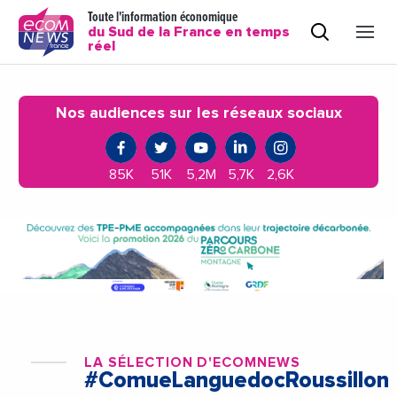
Toute l'information économique
du Sud de la France en temps
réel
Nos audiences sur les réseaux sociaux
85K
51K
5,2M
5,7K
2,6K
LA SÉLECTION D'ECOMNEWS
#ComueLanguedocRoussillon