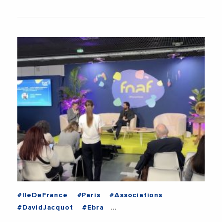
#IleDeFrance
#Paris
#Associations
#DavidJacquot
#Ebra
#ForumNationalDesAssociationsEtFondations