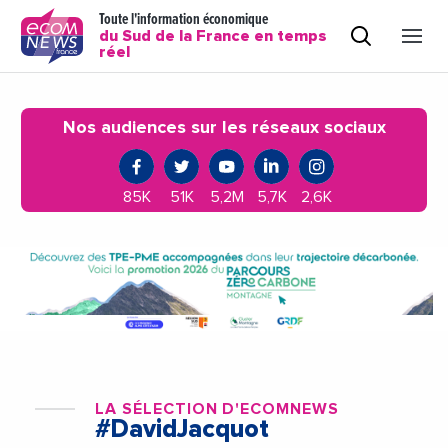
Toute l'information économique
du Sud de la France en temps
réel
Nos audiences sur les réseaux sociaux
85K
51K
5,2M
5,7K
2,6K
LA SÉLECTION D'ECOMNEWS
#DavidJacquot