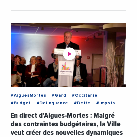
#AiguesMortes
#Gard
#Occitanie
#Budget
#Delinquance
#Dette
#Impots
#PierreMaumejean
#Politique
En direct d'Aigues-Mortes : Malgré
#Restauration
#Tourisme
#Videos
des contraintes budgétaires, la Ville
#VilleDAiguesMortes
#Voeux
#Voeux2025
veut créer des nouvelles dynamiques