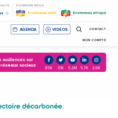
UALITÉ
ECOMNEWS MEDIA
Ecomnews med
Ecomnews afrique
ws
AGENDA
VIDÉOS
CONTACT
E
CORSE
MONACO
CATALOGNE
MON COMPTE
 audiences sur
 réseaux sociaux
85K
51K
5,2M
5,7K
2,6K