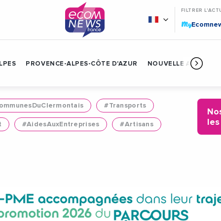
FILTRER L'ACT
My
Ecomne
LPES
PROVENCE-ALPES-CÔTE D'AZUR
NOUVELLE AQUITAIN
mmunesDuClermontais
#Transports
Nos
les
t
#AidesAuxEntreprises
#Artisans