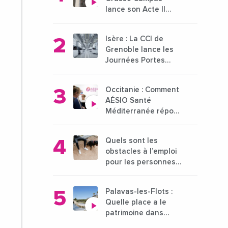
lance son Acte II
pour une nouvelle
étape ambitieuse
Isère : La CCI de
pour l'enseignement
Grenoble lance les
supérieur
Journées Portes
Ouvertes des
entreprises du 15 au
Occitanie : Comment
21 octobre 2024
AÉSIO Santé
Méditerranée répond
à la problématique
des déserts
Quels sont les
médicaux ?
obstacles à l’emploi
pour les personnes
déficientes visuelles
?
Palavas-les-Flots :
Quelle place a le
patrimoine dans
l'attractivité de la