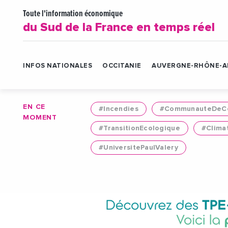
Toute l'information économique
du Sud de la France en temps réel
INFOS NATIONALES
OCCITANIE
AUVERGNE-RHÔNE-A
EN CE
#Incendies
#CommunauteDeCo
MOMENT
#TransitionEcologique
#Clima
#UniversitePaulValery