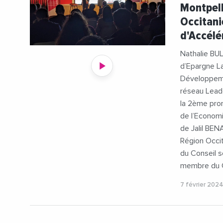
#CaisseDE
Montpell
#Giec
Occitani
#NathalieB
d'Accélé
#RSE
#
Nathalie BU
d’Epargne L
Développeme
réseau Leade
la 2ème pro
de l’Economi
de Jalil BEN
Région Occi
du Conseil s
membre du 
7 février 202