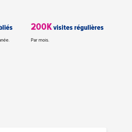
200K
bliés
visites régulières
anée.
Par mois.