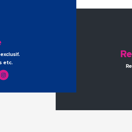
e
Re
exclusif.
s etc.
Re