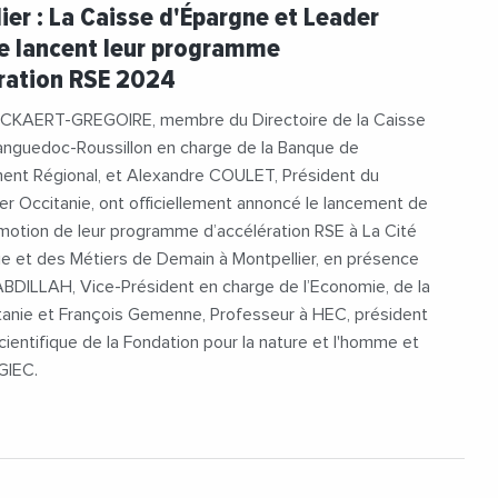
pargneLR
#Economie
#Environnement
ier : La Caisse d'Épargne et Leader
#JalilBenabdillah
#LeaderOccitanie
e lancent leur programme
ulckaertGregoire
#RegionOccitanie
ration RSE 2024
Social
#Videos
LCKAERT-GREGOIRE, membre du Directoire de la Caisse
anguedoc-Roussillon en charge de la Banque de
nt Régional, et Alexandre COULET, Président du
r Occitanie, ont officiellement annoncé le lancement de
motion de leur programme d’accélération RSE à La Cité
e et des Métiers de Demain à Montpellier, en présence
ABDILLAH, Vice-Président en charge de l’Economie, de la
tanie et François Gemenne, Professeur à HEC, président
cientifique de la Fondation pour la nature et l'homme et
GIEC.
4