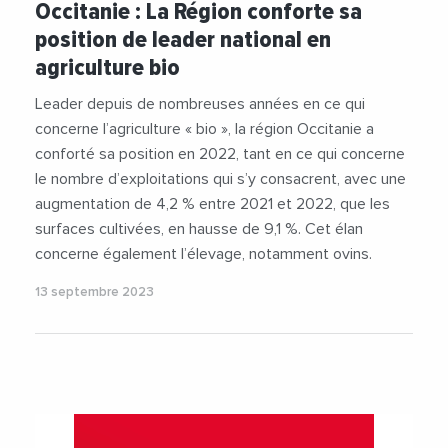
Occitanie : La Région conforte sa
#CCIOccitanie
#Economie
#Elevage
position de leader national en
#Ovins
#TransitionEcologique
agriculture bio
Leader depuis de nombreuses années en ce qui
concerne l’agriculture « bio », la région Occitanie a
conforté sa position en 2022, tant en ce qui concerne
le nombre d’exploitations qui s’y consacrent, avec une
augmentation de 4,2 % entre 2021 et 2022, que les
surfaces cultivées, en hausse de 9,1 %. Cet élan
concerne également l’élevage, notamment ovins.
13 septembre 2023