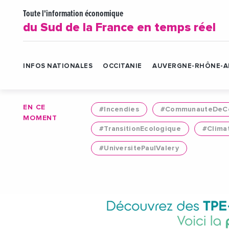
Toute l'information économique
du Sud de la France en temps réel
INFOS NATIONALES
OCCITANIE
AUVERGNE-RHÔNE-A
EN CE
#Incendies
#CommunauteDeCo
MOMENT
#TransitionEcologique
#Clima
#UniversitePaulValery