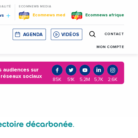
UALITÉ
ECOMNEWS MEDIA
Ecomnews med
Ecomnews afrique
ws
AGENDA
VIDÉOS
CONTACT
E
CORSE
MONACO
CATALOGNE
MON COMPTE
 audiences sur
 réseaux sociaux
85K
51K
5,2M
5,7K
2,6K