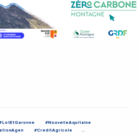
#LotEtGaronne
#NouvelleAquitaine
ationAgen
#CreditAgricole