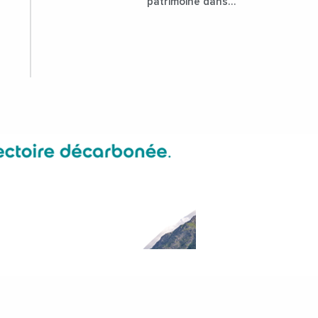
patrimoine dans
l'attractivité de la
ville ?