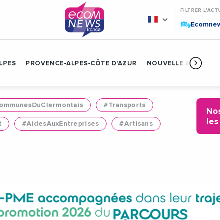
FILTRER L'ACT
My
Ecomne
LPES
PROVENCE-ALPES-CÔTE D'AZUR
NOUVELLE AQUITAIN
mmunesDuClermontais
#Transports
Nos
les
t
#AidesAuxEntreprises
#Artisans