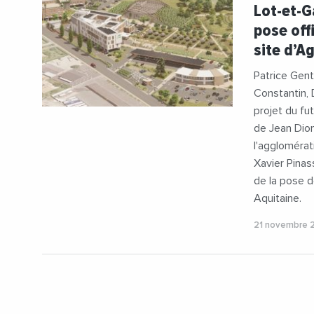
#CreditAgr
Lot-et-G
#Transitio
pose off
site d’
Patrice Gent
Constantin, 
projet du f
de Jean Dion
l'agglomérat
Xavier Pinas
de la pose de
Aquitaine.
21 novembre 