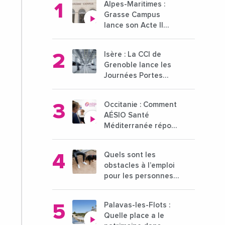
Alpes-Maritimes :
Grasse Campus
lance son Acte II
pour une nouvelle
étape ambitieuse
Isère : La CCI de
pour l'enseignement
Grenoble lance les
supérieur
Journées Portes
Ouvertes des
entreprises du 15 au
Occitanie : Comment
21 octobre 2024
AÉSIO Santé
Méditerranée répond
à la problématique
des déserts
Quels sont les
médicaux ?
obstacles à l’emploi
pour les personnes
déficientes visuelles
?
Palavas-les-Flots :
Quelle place a le