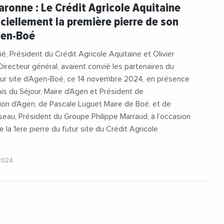
icoleAquitaine
#OlivierConstantin
aronne : Le Crédit Agricole Aquitaine
nEcologique
#VilleDAgen
iciellement la première pierre de son
Agen-Boé
ié, Président du Crédit Agricole Aquitaine et Olivier
Directeur général, avaient convié les partenaires du
utur site d’Agen-Boé, ce 14 novembre 2024, en présence
is du Séjour, Maire d'Agen et Président de
ion d'Agen, de Pascale Luguet Maire de Boé, et de
seau, Président du Groupe Philippe Marraud, à l’occasion
 la 1ere pierre du futur site du Crédit Agricole
2024