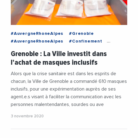
#AuvergneRhoneAlpes
#Grenoble
#AuvergneRhoneAlpes
#Confinement
#Coronavirus
#Grenoble
#Handicap
Grenoble : La Ville investit dans
#MetropoleDeGrenoble
#VilleDeGrenoble
l'achat de masques inclusifs
Alors que la crise sanitaire est dans les esprits de
chacun, la Ville de Grenoble a commandé 610 masques
inclusifs, pour une expérimentation auprès de ses
agent.e.s visant à faciliter la communication avec les
personnes malentendantes, sourdes ou ave
3 novembre 2020