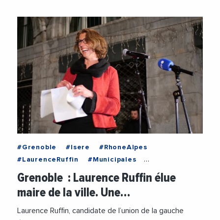
#Grenoble
#Isere
#RhoneAlpes
#LaurenceRuffin
#Municipales
#Municipales2026
#Politique
Grenoble : Laurence Ruffin élue
#VilleDeGrenoble
maire de la ville. Une…
Laurence Ruffin, candidate de l’union de la gauche