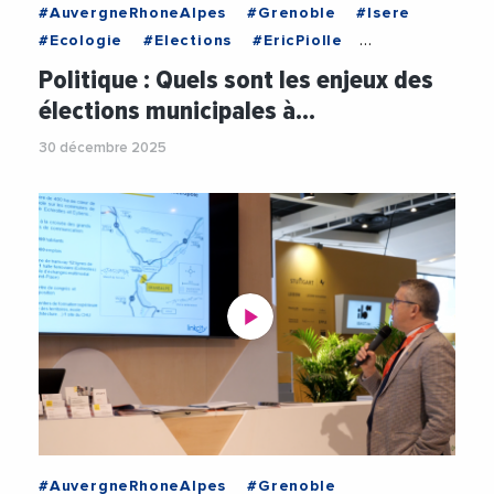
#AuvergneRhoneAlpes
#Grenoble
#Isere
#Ecologie
#Elections
#EricPiolle
#Jeunesse
#Mobilite
#Municipales2026
Politique : Quels sont les enjeux des
#Politique
#Urbanisme
#VilleDeGrenoble
élections municipales à…
30 décembre 2025
#AuvergneRhoneAlpes
#Grenoble