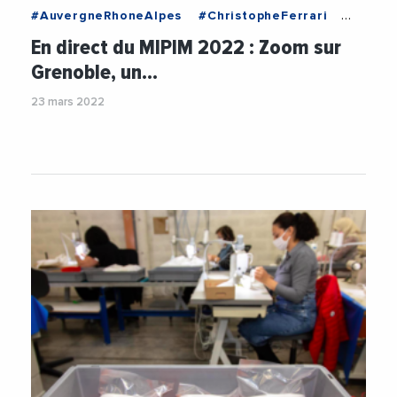
#AuvergneRhoneAlpes
#ChristopheFerrari
#EricPiolle
#Grenoble
#Immobilier
En direct du MIPIM 2022 : Zoom sur
#MetropoleDeGrenoble
#MIPIM
#Transports
Grenoble, un…
#Urbanisme
#Videos
#VilleDeGrenoble
23 mars 2022