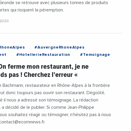
ironde se retrouve avec plusieurs tonnes de produits
rtes qui risquent la péremption.
 2020
RhoneAlpes
#AuvergneRhoneAlpes
ent
#HotellerieRestauration
#Temoignage
 On ferme mon restaurant, je ne
s pas ! Cherchez l’erreur «
e Bachmann, restaurateur en Rhône-Alpes à la frontière
ut donc toujours pas ouvrir son restaurant. Dégoûté,
é il nous a adressé son témoignage. La rédaction
a décidé de le publier. Si comme Jean-Philippe
us souhaitez réagir ou témoigner, n’hésitez pas à nous
 contact@ecomnews.fr.