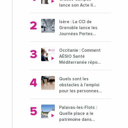
lance son Acte II
pour une nouvelle
étape ambitieuse
Isère : La CCI de
pour l'enseignement
Grenoble lance les
supérieur
Journées Portes
Ouvertes des
entreprises du 15 au
Occitanie : Comment
21 octobre 2024
AÉSIO Santé
Méditerranée répond
à la problématique
des déserts
Quels sont les
médicaux ?
obstacles à l’emploi
pour les personnes
déficientes visuelles
?
Palavas-les-Flots :
Quelle place a le
patrimoine dans
l'attractivité de la