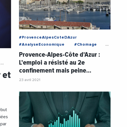
#ProvenceAlpesCoteDAzur
#AnalyseEconomique
#Chomage
#Confinement
#Conjoncture
Provence-Alpes-Côte d'Azur :
#Coronavirus
#Economie
L’emploi a résisté au 2e
#Emploi
#INSEE
confinement mais peine…
 et
#ProvenceAlpesCoteDAzur
23 avril 2021
ébut
iées
 par