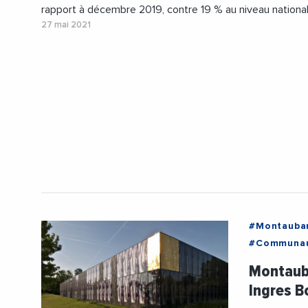
rapport à décembre 2019, contre 19 % au niveau national
27 mai 2021
#Montauba
#Communau
#Confinem
Montauba
#Occitanie
Ingres B