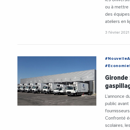
ou à mettre
des équipes
ateliers en l
3 février 2021
#NouvelleA
#EconomieS
#Solidarit
Gironde 
gaspilla
L'annonce du
public avant
fournisseurs
Confronté ég
scolaires, le