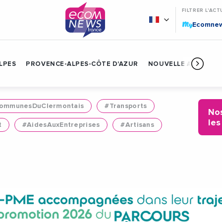
FILTRER L'ACT
My
Ecomne
LPES
PROVENCE-ALPES-CÔTE D'AZUR
NOUVELLE AQUITAIN
mmunesDuClermontais
#Transports
Nos
les
t
#AidesAuxEntreprises
#Artisans