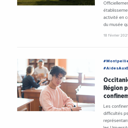
Officielleme
établissemen
activité en 
du musée que
18 février 202
#Montpelli
#AidesAuxE
#Montpelli
Occitani
#RegionOcc
Région p
#Universit
confine
Les confinem
difficultés
représentant
les Universit