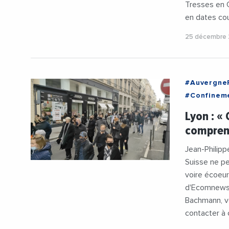
Tresses en G
en dates cou
25 décembre
#Auvergne
#Confinem
Lyon : «
comprend
Jean-Philipp
Suisse ne pe
voire écoeur
d'Ecomnews 
Bachmann, vo
contacter à