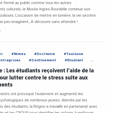
nt fermé au public comme tous les autres
ts culturels, le Musée Ingres Bourdelle continue son
coulisses. L’occasion de mettre en lumière, la vie secrète
 peu imaginent...À découvrir sans attendre !
1
er
#Nimes
#Occitanie
#Toulouse
ntreprises
#Confinement
#Etudiant
er
#Nimes
#Occitanie
e : Les étudiants reçoivent l’aide de la
itanie1
#Toulouse
#Universite
our lutter contre le stress suite aux
ePaulValery
ments
ents ont provoqué l’isolement et augmenté les
 psychologiques de nombreux jeunes. Alertée par les
s des étudiants, la Région a travaillé en partenariat avec
és et les CROUS pour identifier les actions à renforcer