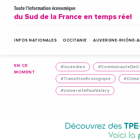
Toute l'information économique
du Sud de la France en temps réel
INFOS NATIONALES
OCCITANIE
AUVERGNE-RHÔNE-A
EN CE
#Incendies
#CommunauteDeCo
MOMENT
#TransitionEcologique
#Clima
#UniversitePaulValery