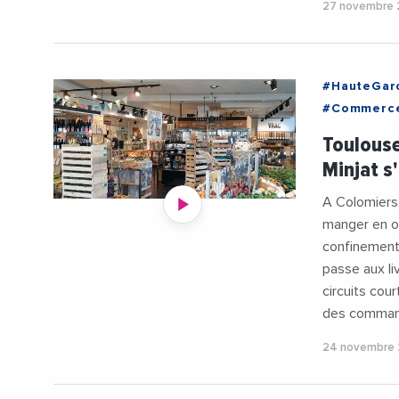
27 novembre
#HauteGar
#Commerc
#HauteGar
Toulous
#Videos
Minjat s
A Colomiers,
manger en oc
confinement, 
passe aux li
circuits cour
des command
24 novembre