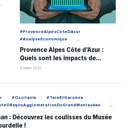
.
#ProvenceAlpesCoteDAzur
#AnalyseEconomique
#Confinement
#Economie
Provence Alpes Côte d’Azur :
#INSEE
#ProvenceAlpesCoteDAzur
Quels sont les impacts de…
#RSA
3 mars 2021
n
#Occitanie
#TarnEtGaronne
teDRsquoAgglomerationDuGrandMontauban
ent
#Culture
#Montauban
#Musee
n : Découvrez les coulisses du Musée
#TarnEtGaronne
ourdelle !