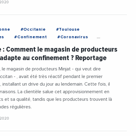
 2020
onne
#Occitanie
#Toulouse
es
#Confinement
#Coronavirus
onne
#Occitanie
#Toulouse
e : Comment le magasin de producteurs
#VieDesEntreprises
'adapte au confinement ? Reportage
 le magasin de producteurs Minjat - qui veut dire
citan - , avait été très réactif pendant le premier
installant un drive du jour au lendemain. Cette fois, il
vraisons. La clientèle salue cet approvisionnement en
ts et sa qualité, tandis que les producteurs trouvent là
es régulières.
 2020