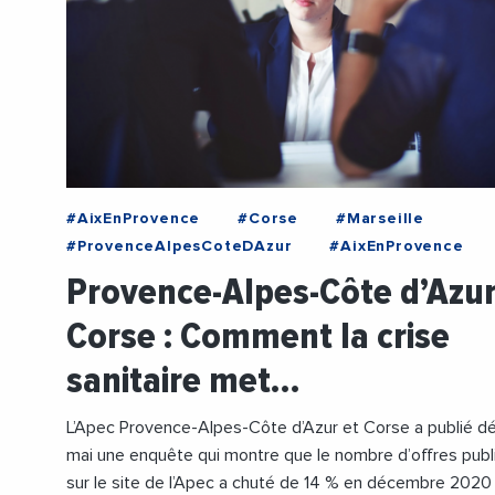
#AixEnProvence
#Corse
#Marseille
#ProvenceAlpesCoteDAzur
#AixEnProvence
#Analyse
#APEC
#Aubagne
#Cadres
Provence-Alpes-Côte d’Azur
#Confinement
#Coronavirus
#Corse
Corse : Comment la crise
#Emploi
#HotellerieRestauration
#Immobilier
#Informatique
#Ingenierie
sanitaire met…
#Jeunes
#Marseille
#ProvenceAlpesCoteDAzur
#Recrutement
L’Apec Provence-Alpes-Côte d’Azur et Corse a publié d
#Sante
mai une enquête qui montre que le nombre d’offres publ
sur le site de l’Apec a chuté de 14 % en décembre 2020