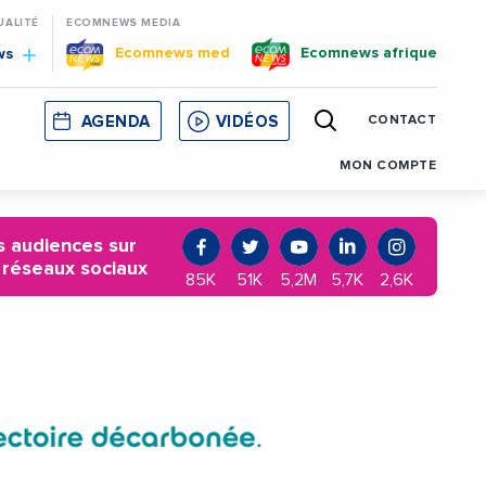
UALITÉ
ECOMNEWS MEDIA
Ecomnews med
Ecomnews afrique
ws
AGENDA
VIDÉOS
CONTACT
E
CORSE
MONACO
CATALOGNE
MON COMPTE
 audiences sur
 réseaux sociaux
85K
51K
5,2M
5,7K
2,6K