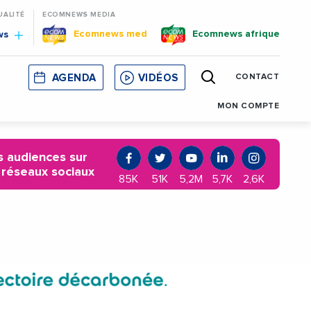
UALITÉ
ECOMNEWS MEDIA
Ecomnews med
Ecomnews afrique
ws
AGENDA
VIDÉOS
CONTACT
E
CORSE
MONACO
CATALOGNE
MON COMPTE
 audiences sur
 réseaux sociaux
85K
51K
5,2M
5,7K
2,6K