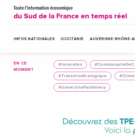
Toute l'information économique
du Sud de la France en temps réel
INFOS NATIONALES
OCCITANIE
AUVERGNE-RHÔNE-A
EN CE
#Incendies
#CommunauteDeCo
MOMENT
#TransitionEcologique
#Clima
#UniversitePaulValery