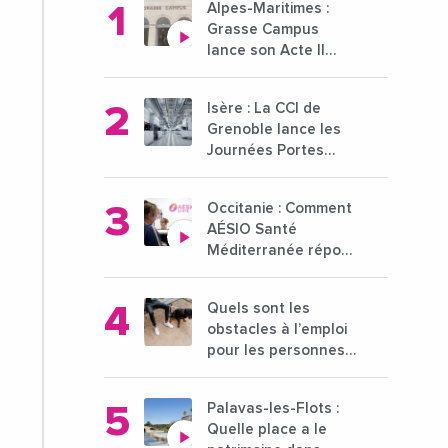
Alpes-Maritimes :
Grasse Campus
lance son Acte II
pour une nouvelle
étape ambitieuse
Isère : La CCI de
pour l'enseignement
Grenoble lance les
supérieur
Journées Portes
Ouvertes des
entreprises du 15 au
Occitanie : Comment
21 octobre 2024
AÉSIO Santé
Méditerranée répond
à la problématique
des déserts
Quels sont les
médicaux ?
obstacles à l’emploi
pour les personnes
déficientes visuelles
?
Palavas-les-Flots :
Quelle place a le