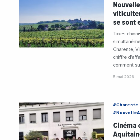
#Entrepris
Nouvelle
#Patrimoin
viticult
se sont
Taxes chinoi
simultanéme
Charente, Vi
chiffre d'af
comment sur
5 mai 2026
#Charente
#NouvelleA
#Emploi
Cinéma e
#RegionNou
Aquitain