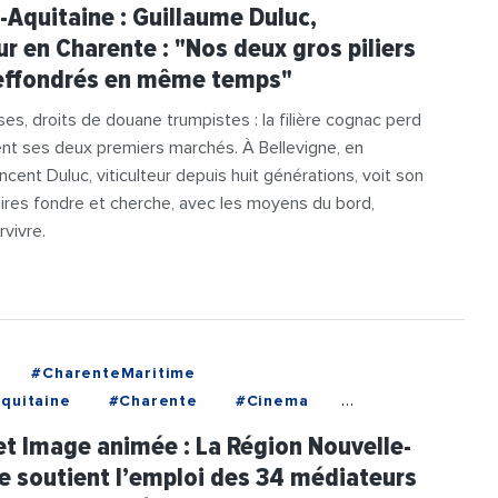
es
#Export
#Exportations
#Luxe
-Aquitaine : Guillaume Duluc,
e
#VieDesEntreprises
#Vin
#Viticulture
eur en Charente : "Nos deux gros piliers
 effondrés en même temps"
ses, droits de douane trumpistes : la filière cognac perd
nt ses deux premiers marchés. À Bellevigne, en
ncent Duluc, viticulteur depuis huit générations, voit son
faires fondre et cherche, avec les moyens du bord,
vivre.
#CharenteMaritime
quitaine
#Charente
#Cinema
#Etudiants
#Formation
#Jeunesse
t Image animée : La Région Nouvelle-
velleAquitaine
e soutient l’emploi des 34 médiateurs