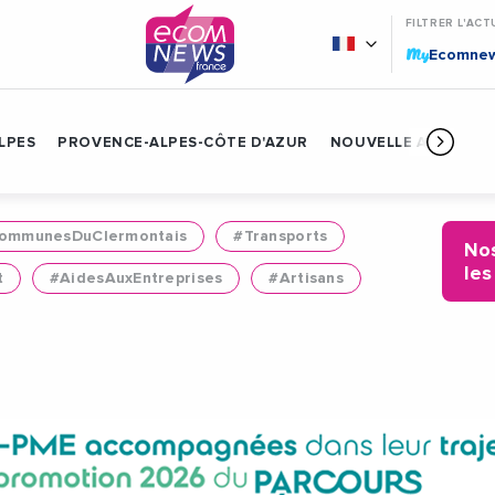
FILTRER L'ACT
My
Ecomne
LPES
PROVENCE-ALPES-CÔTE D'AZUR
NOUVELLE AQUITAIN
mmunesDuClermontais
#Transports
Nos
les
t
#AidesAuxEntreprises
#Artisans