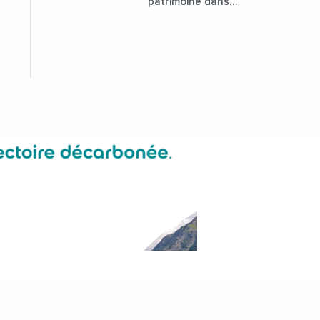
patrimoine dans
l'attractivité de la
ville ?