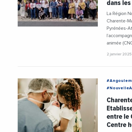
dans les
La Région N
Charente-Ma
Pyrénées-At
l’accompagn
animée (CNC
2 janvier 2025
#Angoulem
#NouvelleA
#Gynecolo
Charente
Etabliss
entre le
Centre h