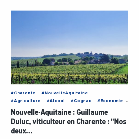
#Charente
#NouvelleAquitaine
#Agriculture
#Alcool
#Cognac
#Economie
#Emploi
#Entreprises
#Export
Nouvelle-Aquitaine : Guillaume
#Exportations
#Luxe
#Patrimoine
Duluc, viticulteur en Charente : "Nos
#VieDesEntreprises
#Vin
#Viticulture
deux…