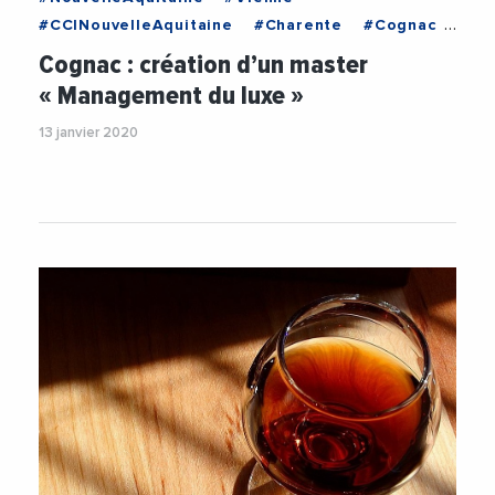
#CCINouvelleAquitaine
#Charente
#Cognac
#Etudiant
#FormationProfessionnelle
Cognac : création d’un master
#NouvelleAquitaine
#Vienne
« Management du luxe »
13 janvier 2020