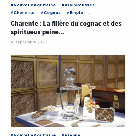
#NouvelleAquitaine
#AlainRousset
#Charente
#Cognac
#Emploi
#NouvelleAquitaine
#Recrutement
Charente : La filière du cognac et des
#RegionNouvelleAquitaine
spiritueux peine…
18 septembre 2020
#NouvelleAquitaine
#Vienne