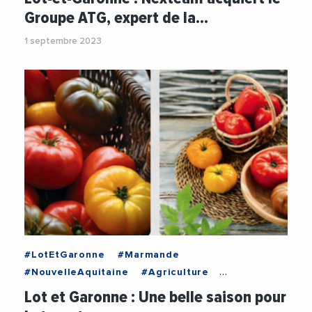
Groupe ATG, expert de la…
1 septembre 2023
#LotEtGaronne
#Marmande
#NouvelleAquitaine
#Agriculture
#AgricultureBio
#Agroalimentaire
#Economie
Lot et Garonne : Une belle saison pour