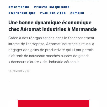
#Marmande
#NouvelleAquitaine
#Aeronautique
#Collectivites
#Emploi
#Entreprises
#Industrie
#Marmande
Une bonne dynamique économique
#NouvelleAquitaine
#RegionNouvelleAquitaine
chez Aéromat Industries à Marmande
Grâce à des réorganisations dans le fonctionnement
interne de l’entreprise, Aéromat Industries a réussi à
dégager des gains de productivité qui lui ont permis
d'obtenir de nouveaux marchés auprès de grands
« donneurs d'ordre » de l'industrie aéronaut
14 février 2018