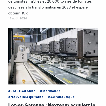
de tomates fraîches et 26 600 tonnes de tomates
destinées à la transformation en 2023 et espère
obtenir l’IGP.
19 août 2024
#LotEtGaronne
#Marmande
#NouvelleAquitaine
#Aeronautique
#Industrie
#VieDesEntreprises
Lot-et-Garonne : Nexteam acquiert le